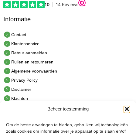
Informatie
Contact
Klantenservice
Retour aanmelden
Ruilen en retourneren
Algemene voorwaarden
Privacy Policy
Disclaimer
Klachten
Beheer toestemming
Contact
hetindustriehuis B.V.
Om de beste ervaringen te bieden, gebruiken wij technologieën
De Hoek 1 1601 MR Enkhuizen
zoals cookies om informatie over je apparaat op te slaan en/of