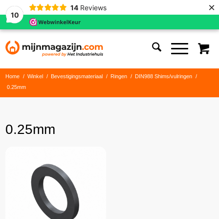
×
14
Reviews
10
Home
/
Winkel
/
Bevestigingsmateriaal
/
Ringen
/
DIN988 Shims/vulringen
/
0.25mm
0.25mm