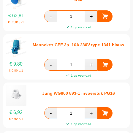
€
63,81
€
63,81
p/1
1 op voorraad
Mennekes CEE 3p. 16A 230V type 1341 blauw
€
9,80
€
9,80
p/1
1 op voorraad
Jung WG800 893-1 invoerstuk PG16
€
6,92
€
6,92
p/1
1 op voorraad