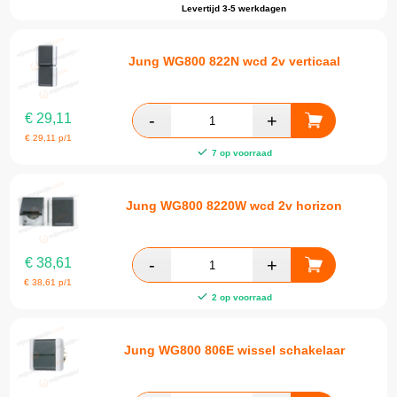
Levertijd 3-5 werkdagen
Jung WG800 822N wcd 2v verticaal
€
29,11
€
29,11
p/1
7 op voorraad
Jung WG800 8220W wcd 2v horizon
€
38,61
€
38,61
p/1
2 op voorraad
Jung WG800 806E wissel schakelaar