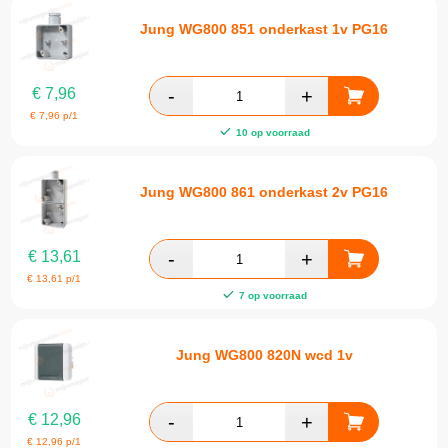
Jung WG800 851 onderkast 1v PG16
€
7,96
€
7,96
p/1
10 op voorraad
Jung WG800 861 onderkast 2v PG16
€
13,61
€
13,61
p/1
7 op voorraad
Jung WG800 820N wcd 1v
€
12,96
€
12,96
p/1