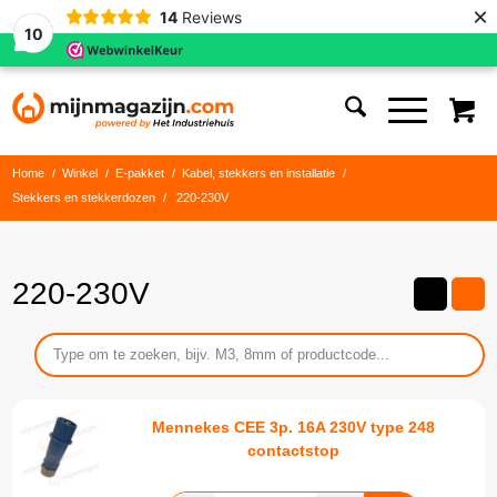
×
14
Reviews
10
Home
/
Winkel
/
E-pakket
/
Kabel, stekkers en installatie
/
Stekkers en stekkerdozen
/
220-230V
220-230V
Mennekes CEE 3p. 16A 230V type 248
contactstop