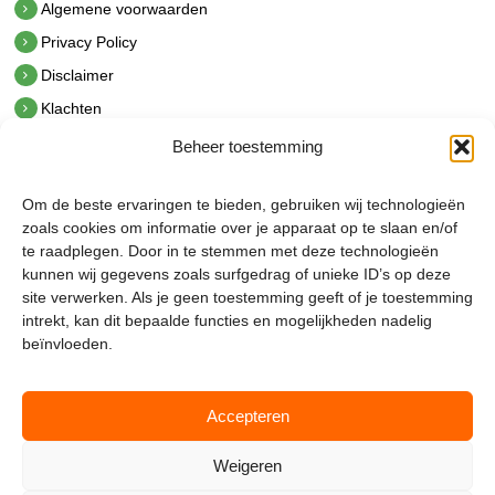
Algemene voorwaarden
Privacy Policy
Disclaimer
Klachten
Beheer toestemming
Contact
hetindustriehuis B.V.
Om de beste ervaringen te bieden, gebruiken wij technologieën
De Hoek 1 1601 MR Enkhuizen
zoals cookies om informatie over je apparaat op te slaan en/of
t.
0228 53 00 40
te raadplegen. Door in te stemmen met deze technologieën
e.
info@hetindustriehuis.com
kunnen wij gegevens zoals surfgedrag of unieke ID’s op deze
KVK 51483904
site verwerken. Als je geen toestemming geeft of je toestemming
BTW NL850044522B01
intrekt, kan dit bepaalde functies en mogelijkheden nadelig
beïnvloeden.
Accepteren
Weigeren