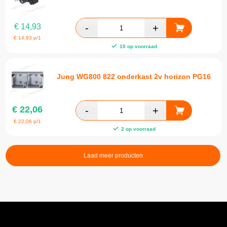
€
14,93
€
14,93
p/1
10 op voorraad
Jung WG800 822 onderkast 2v horizon PG16
€
22,06
€
22,06
p/1
2 op voorraad
Laad meer producten