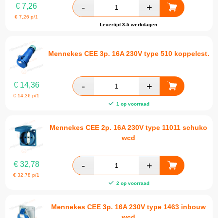
€
7,26
€
7,26
p/1
Levertijd 3-5 werkdagen
Mennekes CEE 3p. 16A 230V type 510 koppelcst.
€
14,36
€
14,36
p/1
1 op voorraad
Mennekes CEE 2p. 16A 230V type 11011 schuko
wcd
€
32,78
€
32,78
p/1
2 op voorraad
Mennekes CEE 3p. 16A 230V type 1463 inbouw
wcd