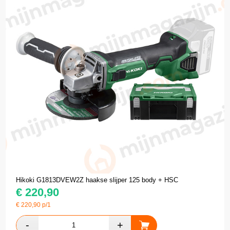
Hikoki G1813DVEW2Z haakse slijper 125 body + HSC
€
220,90
€
220,90
p/1