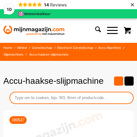
×
14
Reviews
10
Home
/
Winkel
/
Gereedschap
/
Electrisch Gereedschap
/
Accu Machines
/
Slijpmachines
/
Accu-haakse-slijpmachine
Accu-haakse-slijpmachine
389547