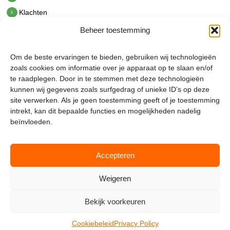
Klachten
Beheer toestemming
Contact
hetindustriehuis B.V.
Om de beste ervaringen te bieden, gebruiken wij technologieën
De Hoek 1 1601 MR Enkhuizen
zoals cookies om informatie over je apparaat op te slaan en/of
t.
0228 53 00 40
te raadplegen. Door in te stemmen met deze technologieën
e.
info@hetindustriehuis.com
kunnen wij gegevens zoals surfgedrag of unieke ID’s op deze
KVK 51483904
site verwerken. Als je geen toestemming geeft of je toestemming
BTW NL850044522B01
intrekt, kan dit bepaalde functies en mogelijkheden nadelig
beïnvloeden.
Accepteren
Weigeren
Bekijk voorkeuren
Mijnmagazijn.com © 2026 |
Cookie Policy
|
Admin
Cookiebeleid
Privacy Policy