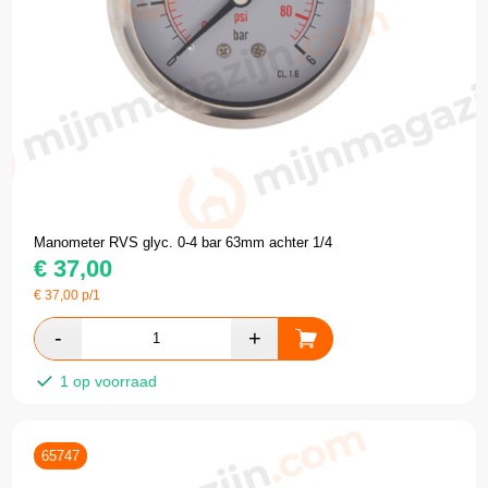
Manometer RVS glyc. 0-4 bar 63mm achter 1/4
€
37,00
€
37,00
p/1
1 op voorraad
65747