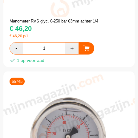
Manometer RVS glyc. 0-250 bar 63mm achter 1/4
€
46,20
€
46,20
p/1
1 op voorraad
65745