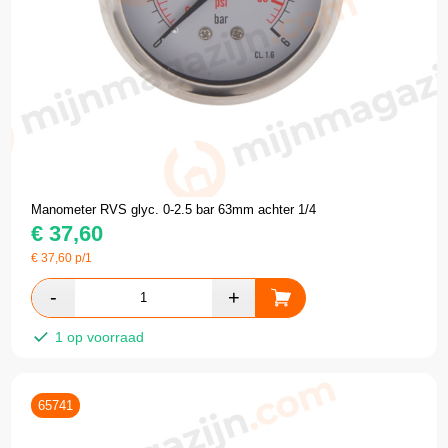
Manometer RVS glyc. 0-2.5 bar 63mm achter 1/4
€
37,60
€
37,60
p/1
1 op voorraad
65741