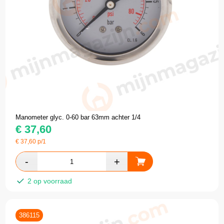
Manometer glyc. 0-60 bar 63mm achter 1/4
€
37,60
€
37,60
p/1
2 op voorraad
386115