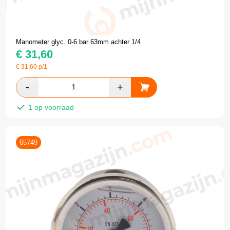
Manometer glyc. 0-6 bar 63mm achter 1/4
€
31,60
€
31,60
p/1
1 op voorraad
65749