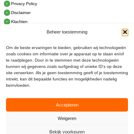
Privacy Policy
Disclaimer
Klachten
Beheer toestemming
Contact
hetindustriehuis B.V.
Om de beste ervaringen te bieden, gebruiken wij technologieën
De Hoek 1 1601 MR Enkhuizen
zoals cookies om informatie over je apparaat op te slaan en/of
t.
0228 53 00 40
te raadplegen. Door in te stemmen met deze technologieën
e.
info@hetindustriehuis.com
kunnen wij gegevens zoals surfgedrag of unieke ID’s op deze
KVK 51483904
site verwerken. Als je geen toestemming geeft of je toestemming
BTW NL850044522B01
intrekt, kan dit bepaalde functies en mogelijkheden nadelig
beïnvloeden.
Accepteren
Weigeren
Bekijk voorkeuren