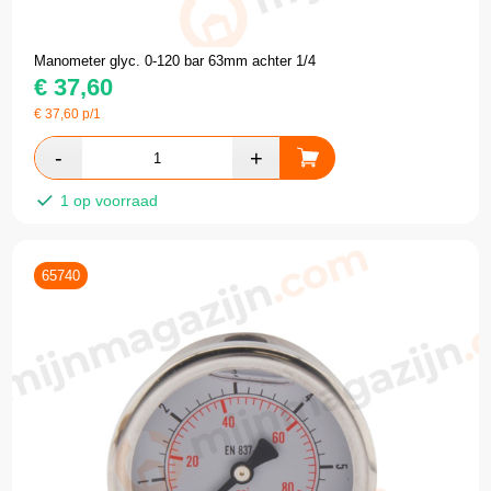
Manometer glyc. 0-120 bar 63mm achter 1/4
€
37,60
€
37,60
p/1
1 op voorraad
65740