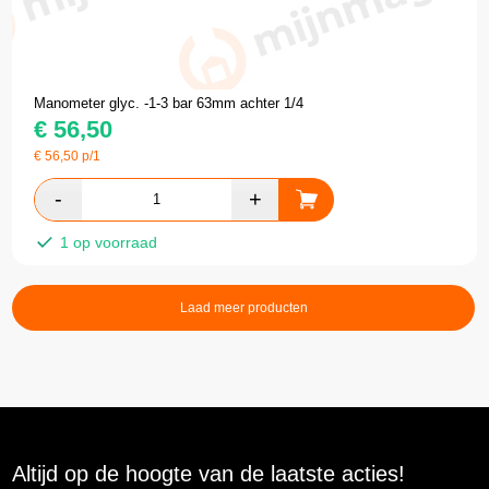
Manometer glyc. -1-3 bar 63mm achter 1/4
€
56,50
€
56,50
p/1
1 op voorraad
Laad meer producten
Altijd op de hoogte van de laatste acties!