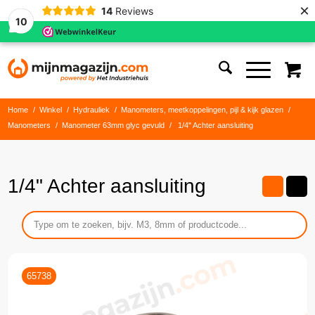
×
14
Reviews
10
Home
/
Winkel
/
Hydrauliek
/
Manometers, meetkoppelingen, pijl & kijk glazen
/
Manometers
/
Manometer 63mm glyc gevuld
/
1/4" Achter aansluiting
1/4" Achter aansluiting
65738