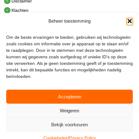
Disclaimer
Klachten
Beheer toestemming
Contact
hetindustriehuis B.V.
Om de beste ervaringen te bieden, gebruiken wij technologieën
De Hoek 1 1601 MR Enkhuizen
zoals cookies om informatie over je apparaat op te slaan en/of
t.
0228 53 00 40
te raadplegen. Door in te stemmen met deze technologieën
e.
info@hetindustriehuis.com
kunnen wij gegevens zoals surfgedrag of unieke ID’s op deze
KVK 51483904
site verwerken. Als je geen toestemming geeft of je toestemming
BTW NL850044522B01
intrekt, kan dit bepaalde functies en mogelijkheden nadelig
beïnvloeden.
Accepteren
Weigeren
Bekijk voorkeuren
Mijnmagazijn.com © 2026 |
Cookie Policy
|
Admin
Cookiebeleid
Privacy Policy