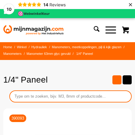
×
14
Reviews
10
Home
/
Winkel
/
Hydrauliek
/
Manometers, meetkoppelingen, pijl & kijk glazen
/
Manometers
/
Manometer 63mm glyc gevuld
/
1/4'' Paneel
1/4'' Paneel
390093