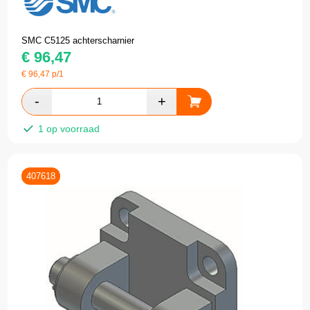
SMC C5125 achterscharnier
€
96,47
€
96,47
p/1
1 op voorraad
407618