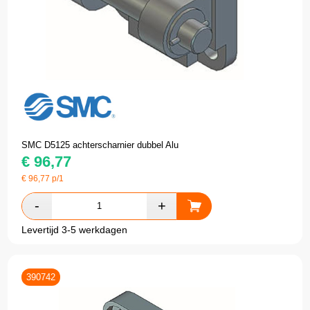
SMC D5125 achterscharnier dubbel Alu
€
96,77
€
96,77
p/1
Levertijd 3-5 werkdagen
390742