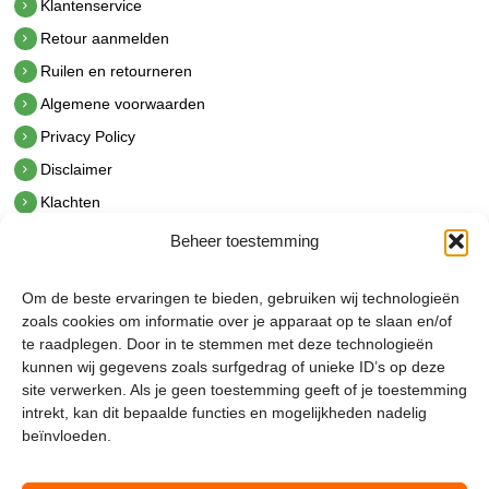
Klantenservice
Retour aanmelden
Ruilen en retourneren
Algemene voorwaarden
Privacy Policy
Disclaimer
Klachten
Beheer toestemming
Contact
hetindustriehuis B.V.
Om de beste ervaringen te bieden, gebruiken wij technologieën
De Hoek 1 1601 MR Enkhuizen
zoals cookies om informatie over je apparaat op te slaan en/of
t.
0228 53 00 40
te raadplegen. Door in te stemmen met deze technologieën
e.
info@hetindustriehuis.com
kunnen wij gegevens zoals surfgedrag of unieke ID’s op deze
KVK 51483904
site verwerken. Als je geen toestemming geeft of je toestemming
BTW NL850044522B01
intrekt, kan dit bepaalde functies en mogelijkheden nadelig
beïnvloeden.