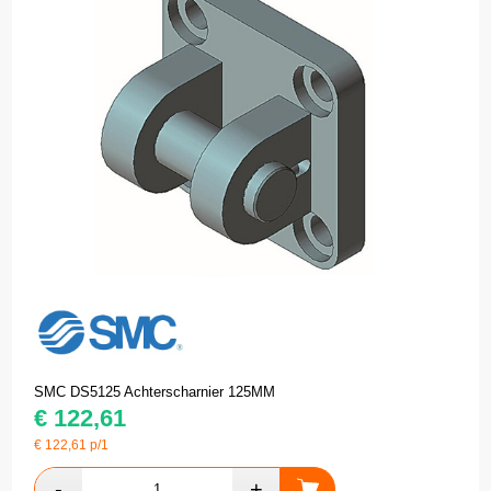
SMC DS5125 Achterscharnier 125MM
€
122,61
€
122,61
p/1