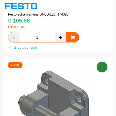
Festo scharnierflens SNCB-125 [174396]
€
105,58
€
105,58
p/1
2 op voorraad
387101