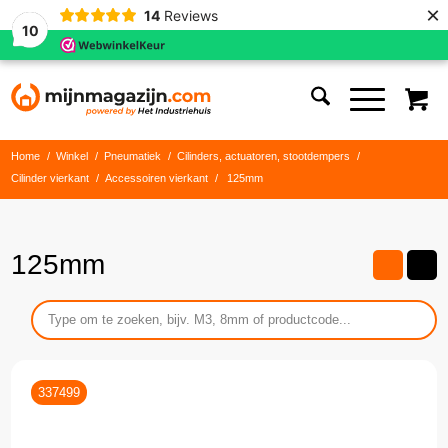
×
14
Reviews
10
Home
/
Winkel
/
Pneumatiek
/
Cilinders, actuatoren, stootdempers
/
Cilinder vierkant
/
Accessoiren vierkant
/
125mm
125mm
337499