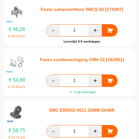
Festo scharnierflens SNCS-32 [174397]
€
46,26
€
46,26
p/1
Levertijd 3-5 werkdagen
Festo voetbevestiging CRH-32 [162951]
€
54,88
€
54,88
p/1
1 op voorraad
SMC ES5032 0011 32MM D648K
€
58,75
€
58,75
p/1