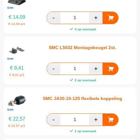
€
14,09
€
14,09
p/1
4 op voorraad
SMC L5032 Montagebeugel 2st.
€
9,41
€
9,41
p/1
2 op voorraad
SMC JA30-10-125 flexibele koppeling
€
22,57
€
22,57
p/1
1 op voorraad