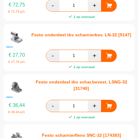
€
72,75
€
72,75
p/1
2 op voorraad
Festo onderdeel tbv scharnierbev. LN-32 [5147]
€
27,70
€
27,70
p/1
2 op voorraad
Festo onderdeel tbv schar.bevest. LSNG-32
[31740]
€
36,44
€
36,44
p/1
1 op voorraad
Festo scharnierflens SNC-32 [174383]