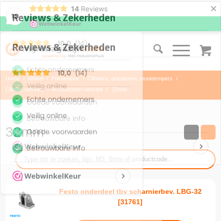
×
14
Reviews
10
Home
/
Winkel
/
Pneumatiek
/
Cilinders, actuatoren, stootdempers
/
Cilinder vierkant
/
Accessoiren vierkant
/
32mm
32mm
Festo onderdeel tbv scharnierbev. LBG-32
[31761]