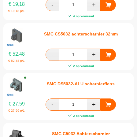
€
19,18
€
19,18
p/1
4 op voorraad
SMC CS5032 achterscharnier 32mm
€
52,48
€
52,48
p/1
2 op voorraad
SMC DS5032-ALU scharnierflens
€
27,59
€
27,59
p/1
2 op voorraad
SMC C5032 Achterscharnier