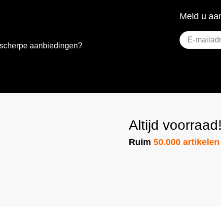
Meld u aan
E-
e scherpe aanbiedingen?
mailadres
(Vere
Altijd voorraad
Ruim
50.000 artikelen