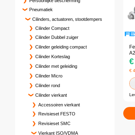
Persoonlijke bescherming
Pneumatiek
Cilinders, actuatoren, stootdempers
Cilinder Compact
Cilinder Dubbel zuiger
Cilinder geleiding compact
Fe
A2
Cilinder Korteslag
€
Cilinder met geleiding
€
Cilinder Micro
Cilinder rond
Le
Cilinder vierkant
Accessoiren vierkant
Revisieset FESTO
Revisieset SMC
Vierkant ISO/VDMA