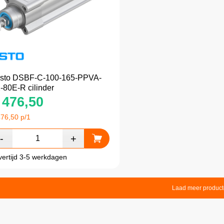
sto DSBF-C-100-165-PPVA-
-80E-R cilinder
476,50
476,50
p/1
vertijd 3-5 werkdagen
Laad meer produc