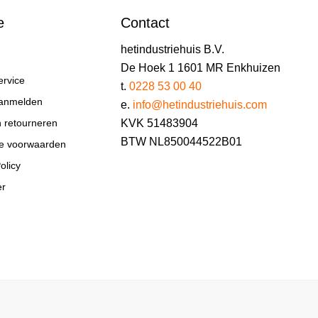
e
Contact
hetindustriehuis B.V.
De Hoek 1 1601 MR Enkhuizen
ervice
t.
0228 53 00 40
aanmelden
e.
info@hetindustriehuis.com
KVK 51483904
n retourneren
BTW NL850044522B01
e voorwaarden
olicy
er