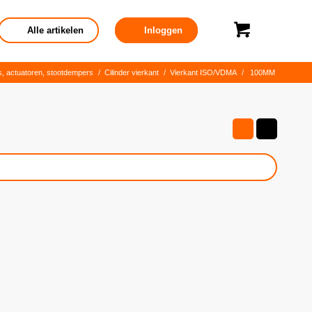
Alle artikelen
Inloggen
rs, actuatoren, stootdempers
/
Cilinder vierkant
/
Vierkant ISO/VDMA
/
100MM