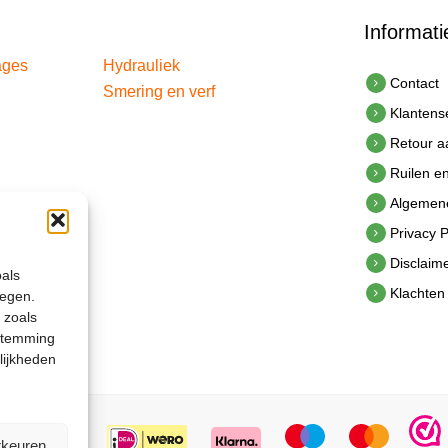
Informati
ages
Hydrauliek
Contact
Smering en verf
Klantens
Retour 
Ruilen e
Algemen
Privacy P
Disclaim
oals
Klachten
legen.
 zoals
estemming
lijkheden
rkeuren