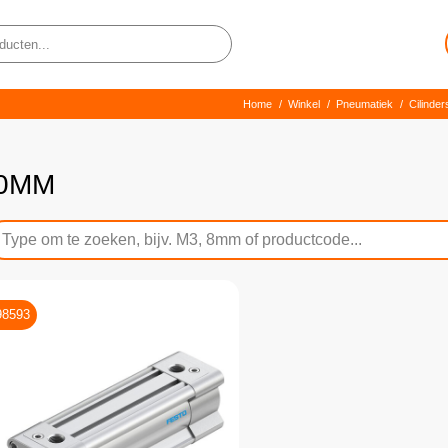
Home
/
Winkel
/
Pneumatiek
/
Cilinde
0MM
98593