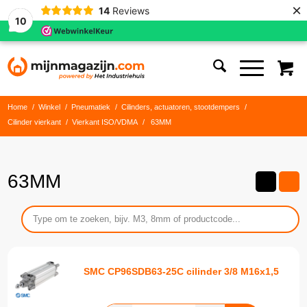
×
14
Reviews
10
Home
/
Winkel
/
Pneumatiek
/
Cilinders, actuatoren, stootdempers
/
Cilinder vierkant
/
Vierkant ISO/VDMA
/
63MM
63MM
SMC CP96SDB63-25C cilinder 3/8 M16x1,5