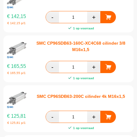
€
142,15
€
142,15
p/1
1 op voorraad
SMC CP96SDB63-160C-XC4C68 cilinder 3/8
M16x1,5
€
165,55
€
165,55
p/1
1 op voorraad
SMC CP96SDB63-200C cilinder 4k M16x1,5
€
125,81
€
125,81
p/1
1 op voorraad