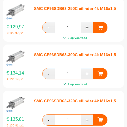
SMC CP96SDB63-250C cilinder 4k M16x1,5
€
129,97
€
129,97
p/1
2 op voorraad
SMC CP96SDB63-300C cilinder 4k M16x1,5
€
134,14
€
134,14
p/1
1 op voorraad
SMC CP96SDB63-320C cilinder 4k M16x1,5
€
135,81
€
135,81
p/1