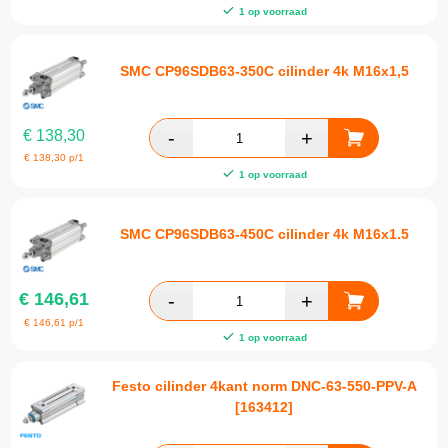
1 op voorraad
SMC CP96SDB63-350C cilinder 4k M16x1,5
€
138,30
€
138,30
p/1
1 op voorraad
SMC CP96SDB63-450C cilinder 4k M16x1.5
€
146,61
€
146,61
p/1
1 op voorraad
Festo cilinder 4kant norm DNC-63-550-PPV-A
[163412]