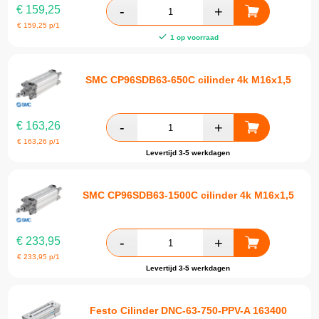
€
159,25
€
159,25
p/1
1 op voorraad
SMC CP96SDB63-650C cilinder 4k M16x1,5
€
163,26
€
163,26
p/1
Levertijd 3-5 werkdagen
SMC CP96SDB63-1500C cilinder 4k M16x1,5
€
233,95
€
233,95
p/1
Levertijd 3-5 werkdagen
Festo Cilinder DNC-63-750-PPV-A 163400