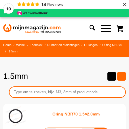
×
14
Reviews
10
Home
/
Winkel
/
Techniek
/
Rubber en afdichtingen
/
O-Ringen
/
O-ring NBR70
/
1.5mm
1.5mm
Oring NBR70 1.5×2.0mm