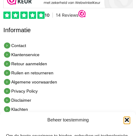
Informatie
Contact
Klantenservice
Retour aanmelden
Ruilen en retourneren
Algemene voorwaarden
Privacy Policy
Disclaimer
Klachten
Beheer toestemming
Contact
hetindustriehuis B.V.
Om de beste ervaringen te bieden, gebruiken wij technologieën