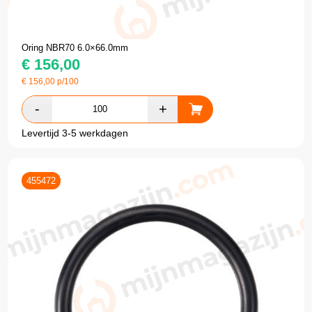
Oring NBR70 6.0×66.0mm
€
156,00
€
156,00
p/100
Levertijd 3-5 werkdagen
455472