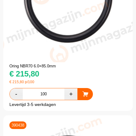
Oring NBR70 6.0×85.0mm
€
215,80
€
215,80
p/100
Levertijd 3-5 werkdagen
390438