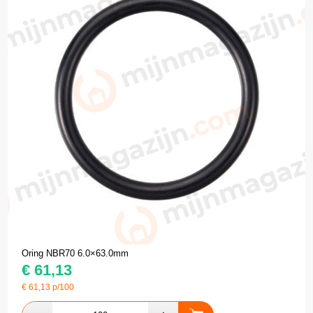
Oring NBR70 6.0×63.0mm
€
61,13
€
61,13
p/100