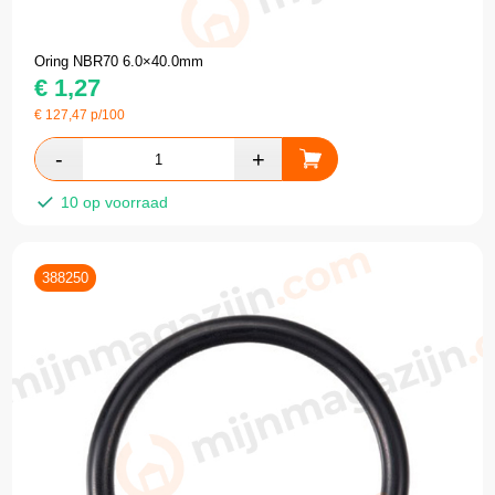
Oring NBR70 6.0×40.0mm
€
1,27
€
127,47
p/100
10 op voorraad
388250