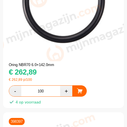
Oring NBR70 6.0×142.0mm
€
262,89
€
262,89
p/100
4 op voorraad
398397