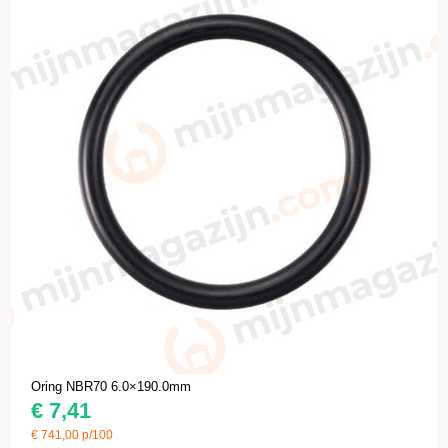
Oring NBR70 6.0×190.0mm
€
7,41
€
741,00
p/100