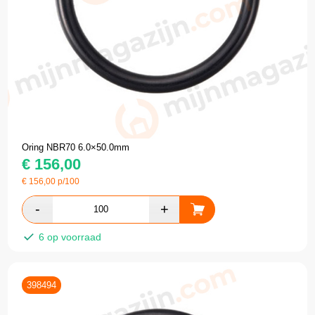
Oring NBR70 6.0×50.0mm
€
156,00
€
156,00
p/100
6 op voorraad
398494