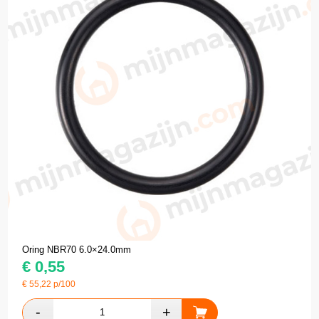
Oring NBR70 6.0×24.0mm
€
0,55
€
55,22
p/100