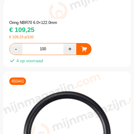
Oring NBR70 6.0×122.0mm
€
109,25
€
109,25
p/100
4 op voorraad
455441