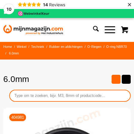
×
14
Reviews
10
Home
/
Winkel
/
Techniek
/
Rubber en afdichtingen
/
O-Ringen
/
O-ring NBR70
/
6.0mm
6.0mm
404981