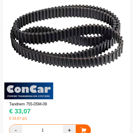
Tandriem 755-D5M-09
€
33,07
€
33,07
p/1