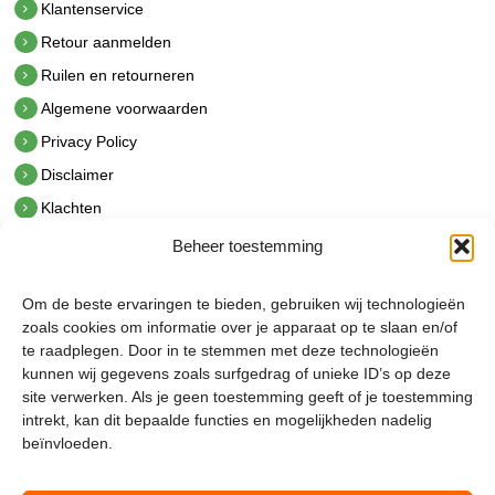
Klantenservice
Retour aanmelden
Ruilen en retourneren
Algemene voorwaarden
Privacy Policy
Disclaimer
Klachten
Beheer toestemming
Contact
hetindustriehuis B.V.
Om de beste ervaringen te bieden, gebruiken wij technologieën
De Hoek 1 1601 MR Enkhuizen
zoals cookies om informatie over je apparaat op te slaan en/of
t.
0228 53 00 40
te raadplegen. Door in te stemmen met deze technologieën
e.
info@hetindustriehuis.com
kunnen wij gegevens zoals surfgedrag of unieke ID’s op deze
KVK 51483904
site verwerken. Als je geen toestemming geeft of je toestemming
BTW NL850044522B01
intrekt, kan dit bepaalde functies en mogelijkheden nadelig
beïnvloeden.