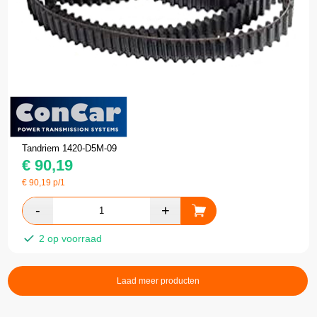
Tandriem 1420-D5M-09
€
90,19
€
90,19
p/1
2 op voorraad
Laad meer producten