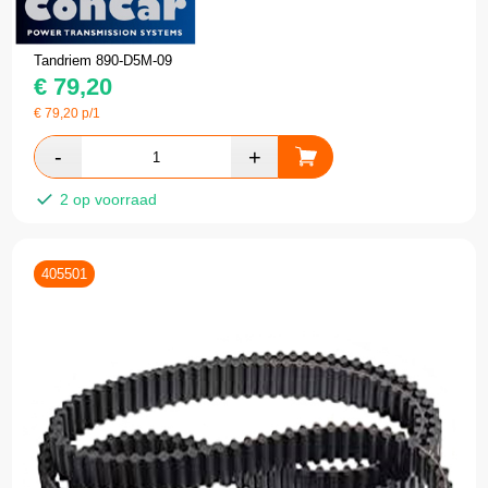
Tandriem 890-D5M-09
€
79,20
€
79,20
p/1
2 op voorraad
405501