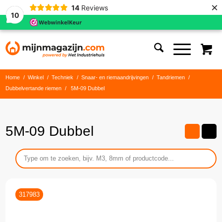
×
14
Reviews
10
Home
/
Winkel
/
Techniek
/
Snaar- en riemaandrijvingen
/
Tandriemen
/
Dubbelvertande riemen
/
5M-09 Dubbel
5M-09 Dubbel
317983