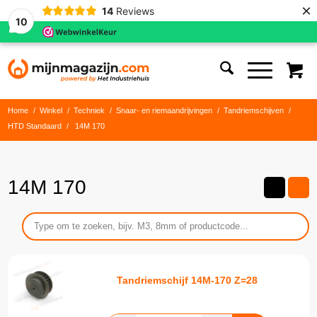
×
14
Reviews
10
Home
/
Winkel
/
Techniek
/
Snaar- en riemaandrijvingen
/
Tandriemschijven
/
HTD Standaard
/
14M 170
14M 170
Tandriemschijf 14M-170 Z=28