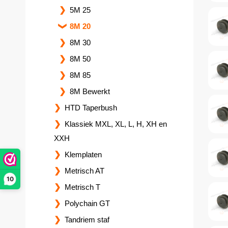
5M 25
8M 20
8M 30
8M 50
8M 85
8M Bewerkt
HTD Taperbush
Klassiek MXL, XL, L, H, XH en
XXH
Klemplaten
Metrisch AT
10
Metrisch T
Polychain GT
Tandriem staf