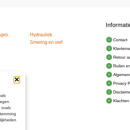
Informati
ages
Hydrauliek
Contact
Smering en verf
Klantens
Retour 
Ruilen e
Algemen
Privacy P
Disclaim
oals
Klachten
legen.
 zoals
estemming
lijkheden