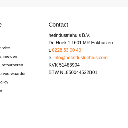
e
Contact
hetindustriehuis B.V.
De Hoek 1 1601 MR Enkhuizen
ervice
t.
0228 53 00 40
aanmelden
e.
info@hetindustriehuis.com
KVK 51483904
n retourneren
BTW NL850044522B01
e voorwaarden
olicy
er