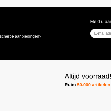
Meld u aan
E-
e scherpe aanbiedingen?
mailadres
(Vereist)
Altijd voorraad
Ruim
50.000 artikelen