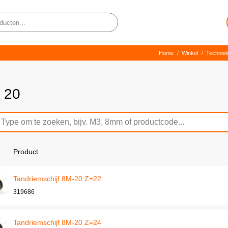
Home
/
Winkel
/
Technie
 20
Product
Tandriemschijf 8M-20 Z=22
319686
Tandriemschijf 8M-20 Z=24