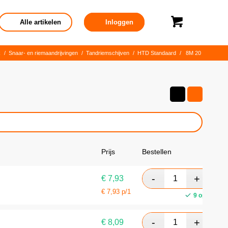
Alle artikelen
Inloggen
k
/
Snaar- en riemaandrijvingen
/
Tandriemschijven
/
HTD Standaard
/
8M 20
Prijs
Bestellen
€
7,93
€
7,93
p/1
9 op voorra
€
8,09