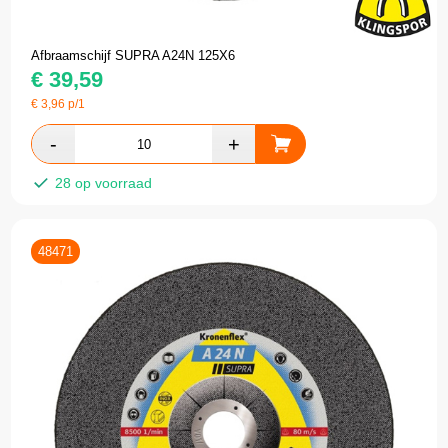
Afbraamschijf SUPRA A24N 125X6
€
39,59
€
3,96
p/1
28 op voorraad
48471