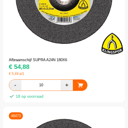
Afbraamschijf SUPRA A24N 180X6
€
54,88
€
5,49
p/1
18 op voorraad
48473