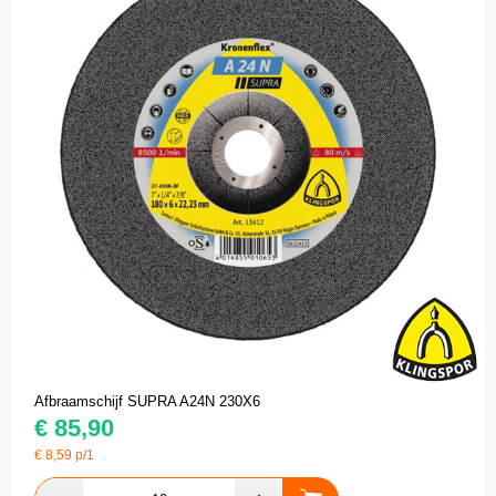
Afbraamschijf SUPRA A24N 230X6
€
85,90
€
8,59
p/1