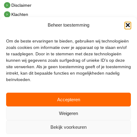
Disclaimer
Klachten
Beheer toestemming
Contact
hetindustriehuis B.V.
Om de beste ervaringen te bieden, gebruiken wij technologieën
De Hoek 1 1601 MR Enkhuizen
zoals cookies om informatie over je apparaat op te slaan en/of
t.
0228 53 00 40
te raadplegen. Door in te stemmen met deze technologieën
e.
info@hetindustriehuis.com
kunnen wij gegevens zoals surfgedrag of unieke ID’s op deze
KVK 51483904
site verwerken. Als je geen toestemming geeft of je toestemming
BTW NL850044522B01
intrekt, kan dit bepaalde functies en mogelijkheden nadelig
beïnvloeden.
Accepteren
Weigeren
Bekijk voorkeuren
Mijnmagazijn.com © 2026 |
Cookie Policy
|
Admin