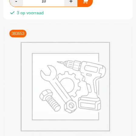
3 op voorraad
383653