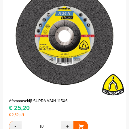
Afbraamschijf SUPRA A24N 115X6
€
25,20
€
2,52
p/1