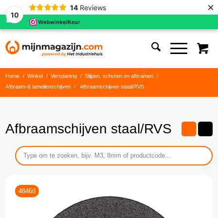
×
14
Reviews
10
Home
/
Winkel
/
Verspaning
/
Slijpen, schuren en afbramen
/
Afbraam-& lamellenschijven
/
Afbraamschijven staal/RVS
Afbraamschijven staal/RVS
48468