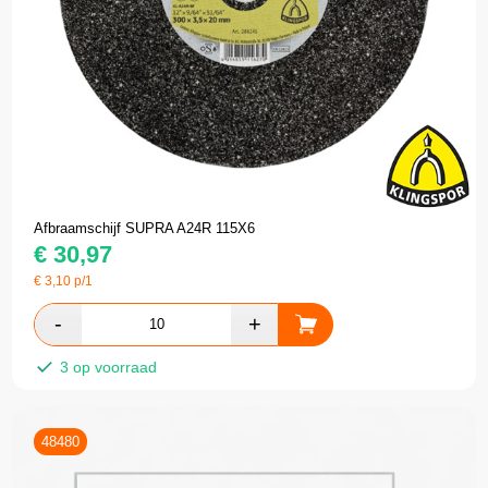
Afbraamschijf SUPRA A24R 115X6
€
30,97
€
3,10
p/1
3 op voorraad
48480