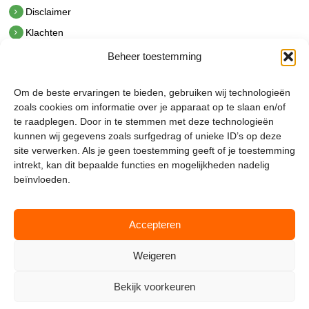
Disclaimer
Klachten
Beheer toestemming
Contact
hetindustriehuis B.V.
Om de beste ervaringen te bieden, gebruiken wij technologieën
De Hoek 1 1601 MR Enkhuizen
zoals cookies om informatie over je apparaat op te slaan en/of
t.
0228 53 00 40
te raadplegen. Door in te stemmen met deze technologieën
e.
info@hetindustriehuis.com
kunnen wij gegevens zoals surfgedrag of unieke ID’s op deze
KVK 51483904
site verwerken. Als je geen toestemming geeft of je toestemming
BTW NL850044522B01
intrekt, kan dit bepaalde functies en mogelijkheden nadelig
beïnvloeden.
Accepteren
Weigeren
Bekijk voorkeuren
Mijnmagazijn.com © 2026 |
Cookie Policy
|
Admin