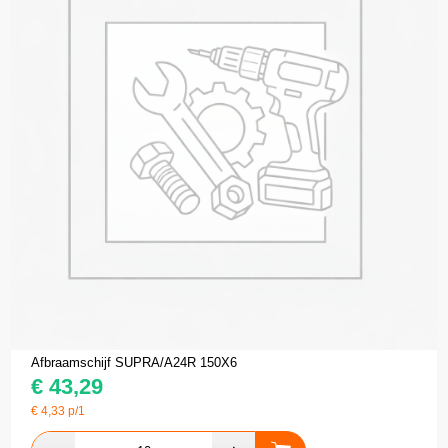
Afbraamschijf SUPRA/A24R 150X6
€
43,29
€
4,33
p/1