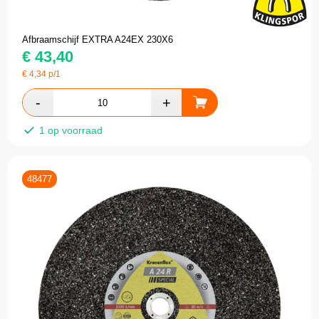
Afbraamschijf EXTRA A24EX 230X6
€
43,40
€
4,34
p/1
1 op voorraad
48477