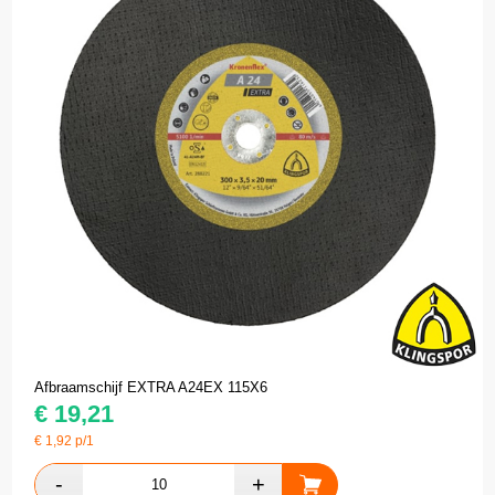
Afbraamschijf EXTRA A24EX 115X6
€
19,21
€
1,92
p/1