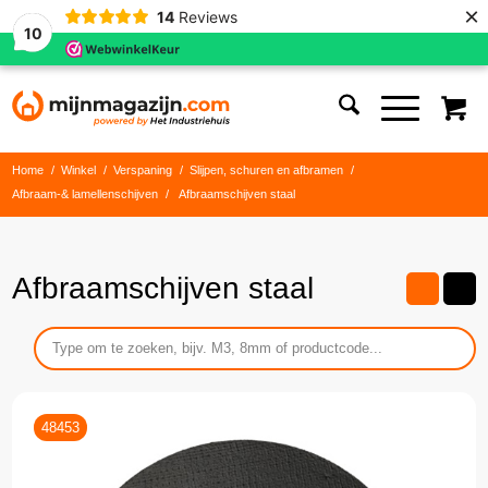
×
14
Reviews
10
Home
/
Winkel
/
Verspaning
/
Slijpen, schuren en afbramen
/
Afbraam-& lamellenschijven
/
Afbraamschijven staal
Afbraamschijven staal
48453