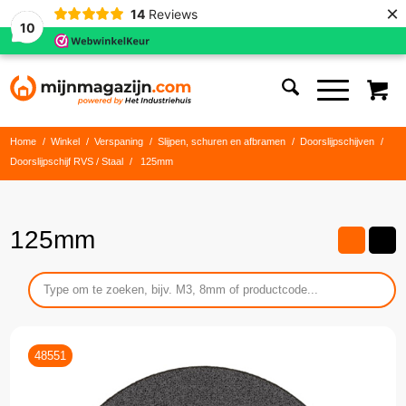
×
14
Reviews
10
Home
/
Winkel
/
Verspaning
/
Slijpen, schuren en afbramen
/
Doorslijpschijven
/
Doorslijpschijf RVS / Staal
/
125mm
125mm
48551