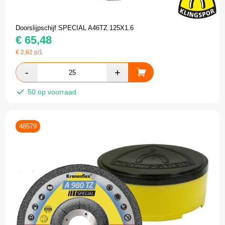
Doorslijpschijf SPECIAL A46TZ 125X1.6
€
65,48
€
2,62
p/1
50 op voorraad
48579