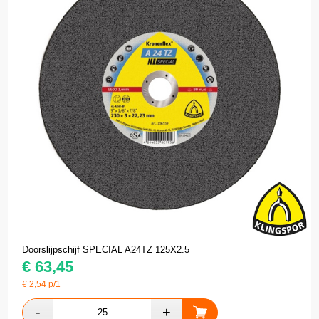
Doorslijpschijf SPECIAL A24TZ 125X2.5
€
63,45
€
2,54
p/1