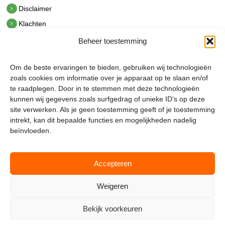
Disclaimer
Klachten
Beheer toestemming
Contact
hetindustriehuis B.V.
Om de beste ervaringen te bieden, gebruiken wij technologieën
De Hoek 1 1601 MR Enkhuizen
zoals cookies om informatie over je apparaat op te slaan en/of
t.
0228 53 00 40
te raadplegen. Door in te stemmen met deze technologieën
e.
info@hetindustriehuis.com
kunnen wij gegevens zoals surfgedrag of unieke ID’s op deze
KVK 51483904
site verwerken. Als je geen toestemming geeft of je toestemming
BTW NL850044522B01
intrekt, kan dit bepaalde functies en mogelijkheden nadelig
beïnvloeden.
Accepteren
Weigeren
Bekijk voorkeuren
Mijnmagazijn.com © 2026 |
Cookie Policy
|
Admin