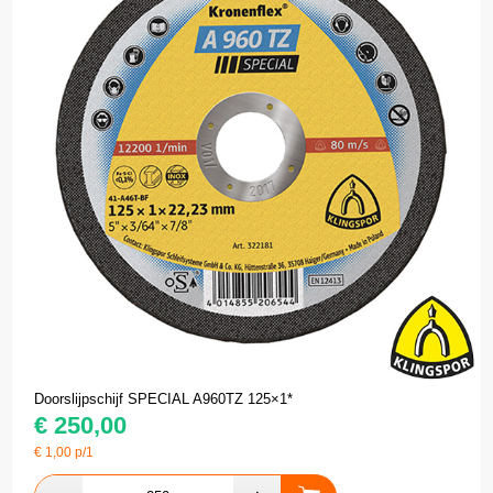
Doorslijpschijf SPECIAL A960TZ 125×1*
€
250,00
€
1,00
p/1