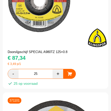
Doorslijpschijf SPECIAL A980TZ 125×0.8
€
87,34
€
3,49
p/1
25 op voorraad
371101