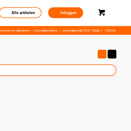
Alle artikelen
Inloggen
, schuren en afbramen
/
Doorslijpschijven
/
Doorslijpschijf RVS / Staal
/
150mm