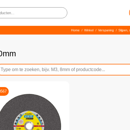
Home
/
Winkel
/
Verspaning
/
Slijpen
0mm
8567