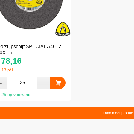
orslijpschijf SPECIAL A46TZ
0X1,6
78,16
,13
p/1
25 op voorraad
Laad meer produc