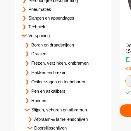
Persoonlijke bescherming
Pneumatiek
Slangen en appendages
Techniek
Verspaning
Boren en draadsnijden
Do
15
Draaien
€
Frezen, verzinken, ontbramen
€
3
Hakken en breken
Ocileerzagen en toebehoren
Pen en askalibers
Ruimers
Slijpen, schuren en afbramen
Afbraam-& lamellenschijven
Doorslijpschijven