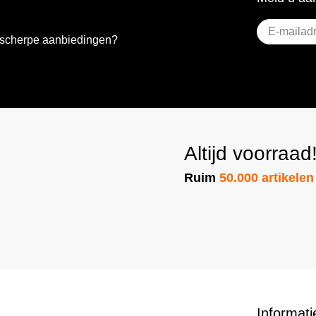
E-
e scherpe aanbiedingen?
mailadres
(Vere
Altijd voorraad
Ruim
50.000 artikelen
Informati