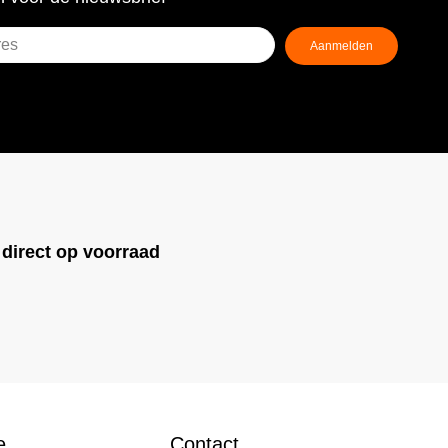
Aanmelden
ist)
!
direct op voorraad
e
Contact