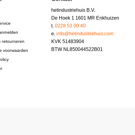
hetindustriehuis B.V.
De Hoek 1 1601 MR Enkhuizen
ervice
t.
0228 53 00 40
aanmelden
e.
info@hetindustriehuis.com
KVK 51483904
n retourneren
BTW NL850044522B01
e voorwaarden
olicy
er