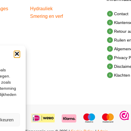
ages
Hydrauliek
Contact
Smering en verf
Klantens
Retour 
Ruilen e
Algemen
Privacy P
Disclaim
oals
Klachten
legen.
 zoals
estemming
lijkheden
rkeuren