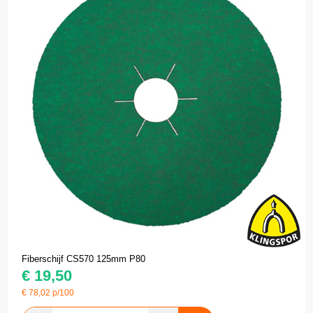
Fiberschijf CS570 125mm P80
€
19,50
€
78,02
p/100