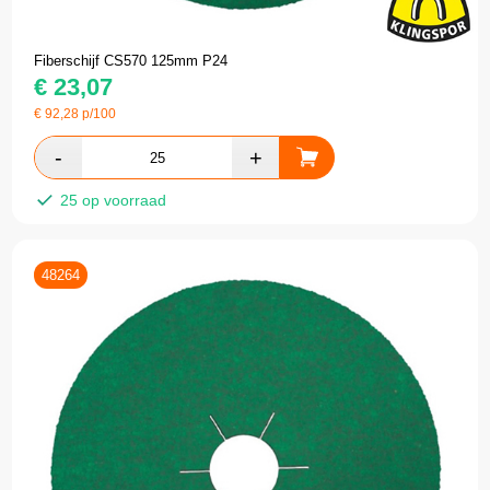
Fiberschijf CS570 125mm P24
€
23,07
€
92,28
p/100
25 op voorraad
48264