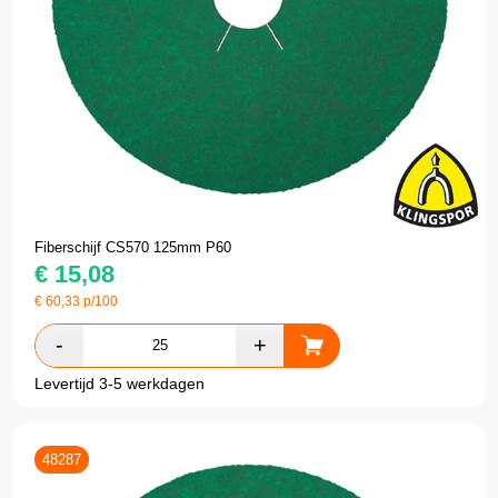
Fiberschijf CS570 125mm P60
€
15,08
€
60,33
p/100
Levertijd 3-5 werkdagen
48287