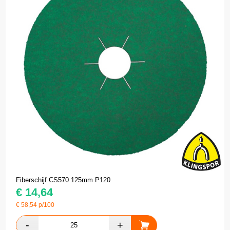
Fiberschijf CS570 125mm P120
€
14,64
€
58,54
p/100