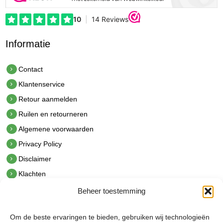
Informatie
Contact
Klantenservice
Retour aanmelden
Ruilen en retourneren
Algemene voorwaarden
Privacy Policy
Disclaimer
Klachten
Beheer toestemming
Contact
hetindustriehuis B.V.
Om de beste ervaringen te bieden, gebruiken wij technologieën