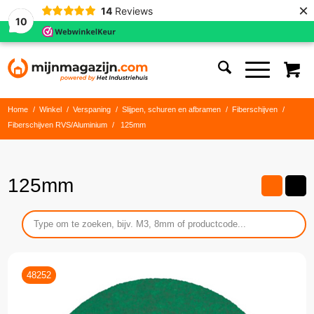
×
14
Reviews
10
Home
/
Winkel
/
Verspaning
/
Slijpen, schuren en afbramen
/
Fiberschijven
/
Fiberschijven RVS/Aluminium
/
125mm
125mm
48252