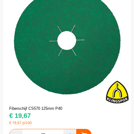
Fiberschijf CS570 125mm P40
€
19,67
€
78,67
p/100