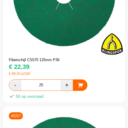
Fiberschijf CS570 125mm P36
€
22,39
€
89,55
p/100
50 op voorraad
48267