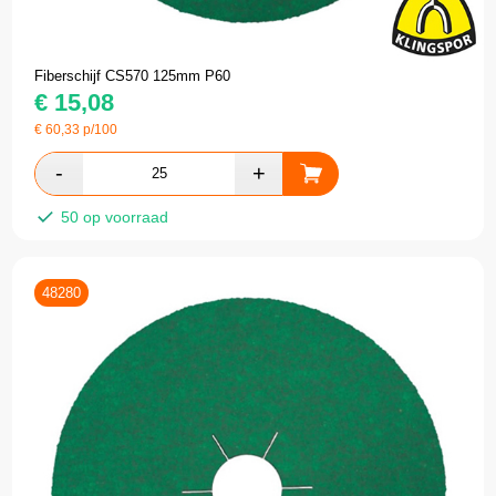
Fiberschijf CS570 125mm P60
€
15,08
€
60,33
p/100
50 op voorraad
48280