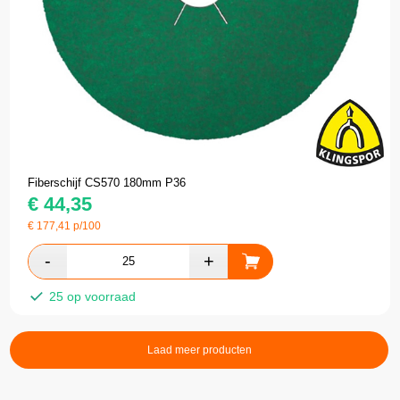
Fiberschijf CS570 180mm P36
€
44,35
€
177,41
p/100
25 op voorraad
Laad meer producten