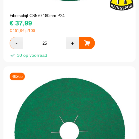
Fiberschijf CS570 180mm P24
€
37,99
€
151,96
p/100
30 op voorraad
48265