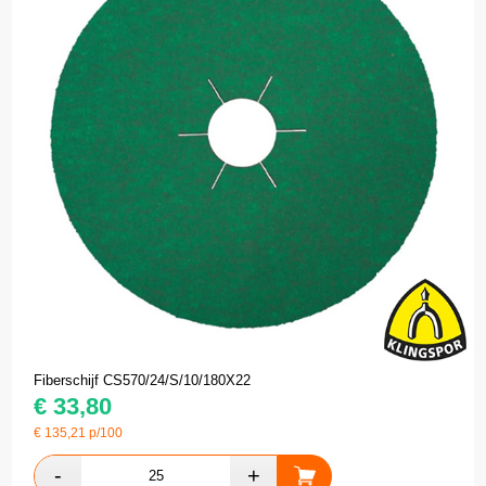
Fiberschijf CS570/24/S/10/180X22
€
33,80
€
135,21
p/100