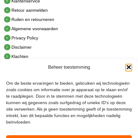
Klantenservice
Retour aanmelden
Ruilen en retourneren
Algemene voorwaarden
Privacy Policy
Disclaimer
Klachten
Beheer toestemming
Contact
hetindustriehuis B.V.
Om de beste ervaringen te bieden, gebruiken wij technologieën
De Hoek 1 1601 MR Enkhuizen
zoals cookies om informatie over je apparaat op te slaan en/of
t.
0228 53 00 40
te raadplegen. Door in te stemmen met deze technologieën
e.
info@hetindustriehuis.com
kunnen wij gegevens zoals surfgedrag of unieke ID’s op deze
KVK 51483904
site verwerken. Als je geen toestemming geeft of je toestemming
BTW NL850044522B01
intrekt, kan dit bepaalde functies en mogelijkheden nadelig
beïnvloeden.