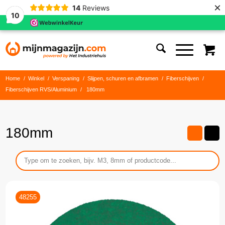
×
14
Reviews
10
Home
/
Winkel
/
Verspaning
/
Slijpen, schuren en afbramen
/
Fiberschijven
/
Fiberschijven RVS/Aluminium
/
180mm
180mm
48255