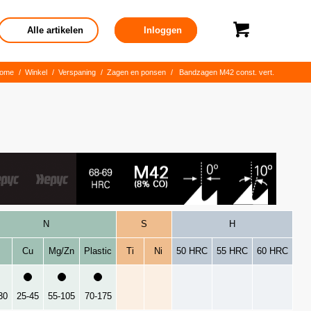
Alle artikelen
Inloggen
ome
/
Winkel
/
Verspaning
/
Zagen en ponsen
/
Bandzagen M42 const. vert.
N
S
H
Cu
Mg/Zn
Plastic
Ti
Ni
50 HRC
55 HRC
60 HRC
30
25-45
55-105
70-175