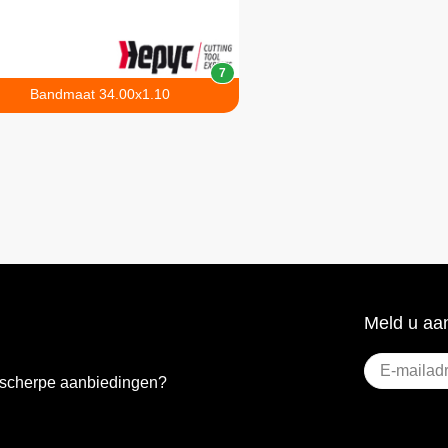
7
Bandmaat 34.00x1.10
Meld u aan
E-
e scherpe aanbiedingen?
mailadres
(Vereist)