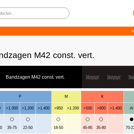
H
ndzagen M42 const. vert.
Bandzagen M42 const. vert.
P
M
K
0
>1.000
>1.200
>1.400
>950
>1.200
>500
>800
>1.400
Al
20
35-75
22-50
18-50
45-85
35-80
70-2