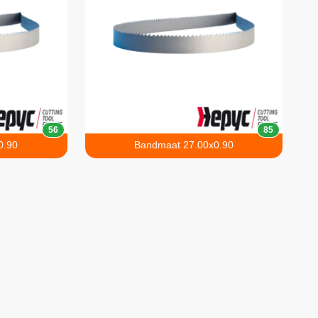
56
85
0.90
Bandmaat 27.00x0.90