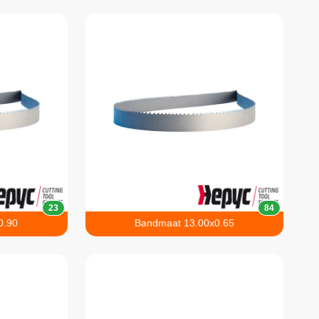
23
84
0.90
Bandmaat 13.00x0.65