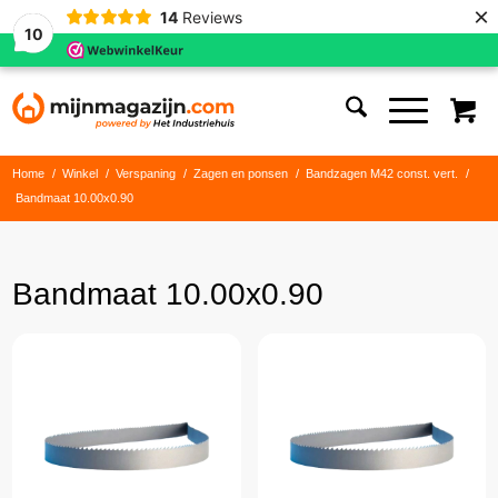
×
14
Reviews
10
Home
/
Winkel
/
Verspaning
/
Zagen en ponsen
/
Bandzagen M42 const. vert.
/
Bandmaat 10.00x0.90
Bandmaat 10.00x0.90