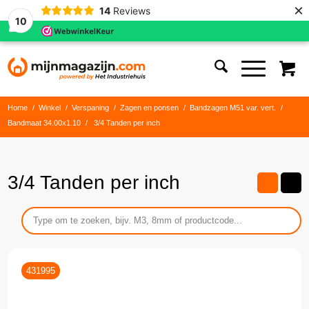
×
14
Reviews
10
Home
/
Winkel
/
Verspaning
/
Zagen en ponsen
/
Bandzagen M51 var. vert.
/
Bandmaat 34.00x1.10
/
3/4 Tanden per inch
3/4 Tanden per inch
431995