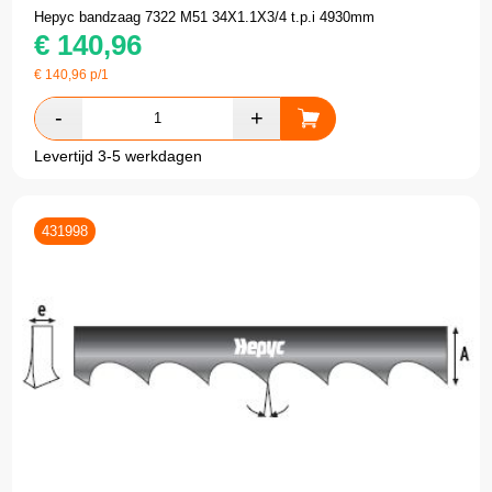
Hepyc bandzaag 7322 M51 34X1.1X3/4 t.p.i 4930mm
€
140,96
€
140,96
p/1
Levertijd 3-5 werkdagen
431998