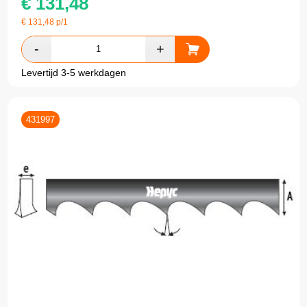
€
131,48
€
131,48
p/1
Levertijd 3-5 werkdagen
431997