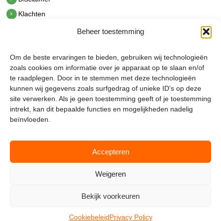
Klachten
Beheer toestemming
Contact
hetindustriehuis B.V.
Om de beste ervaringen te bieden, gebruiken wij technologieën
De Hoek 1 1601 MR Enkhuizen
zoals cookies om informatie over je apparaat op te slaan en/of
t.
0228 53 00 40
te raadplegen. Door in te stemmen met deze technologieën
e.
info@hetindustriehuis.com
kunnen wij gegevens zoals surfgedrag of unieke ID’s op deze
KVK 51483904
site verwerken. Als je geen toestemming geeft of je toestemming
BTW NL850044522B01
intrekt, kan dit bepaalde functies en mogelijkheden nadelig
beïnvloeden.
Accepteren
Weigeren
Bekijk voorkeuren
Mijnmagazijn.com © 2026 |
Cookie Policy
|
Admin
Cookiebeleid
Privacy Policy