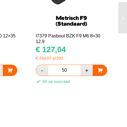
0 12×35
I7379 Pasbout BZK F9 M6 8×30
12.9
€
127,04
€
254,07
p/100
50 op voorraad