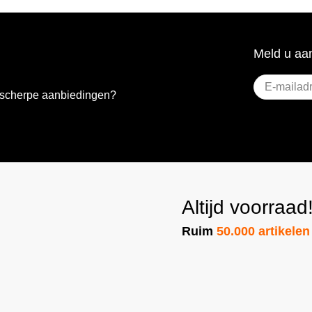
Meld u aan
E-
e scherpe aanbiedingen?
mailadres
(Vereist)
Altijd voorraad
Ruim
50.000 artikelen