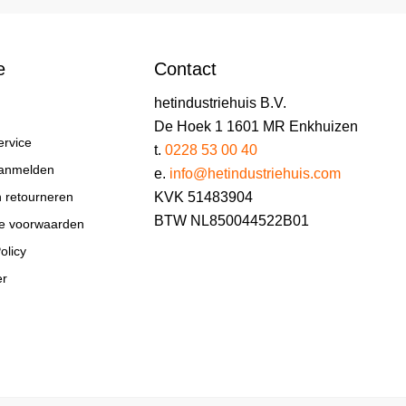
e
Contact
hetindustriehuis B.V.
De Hoek 1 1601 MR Enkhuizen
ervice
t.
0228 53 00 40
aanmelden
e.
info@hetindustriehuis.com
KVK 51483904
n retourneren
BTW NL850044522B01
e voorwaarden
olicy
er