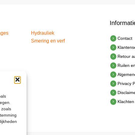
Informati
ages
Hydrauliek
Contact
Smering en verf
Klantens
Retour 
Ruilen e
Algemen
Privacy P
Disclaim
oals
Klachten
legen.
 zoals
estemming
lijkheden