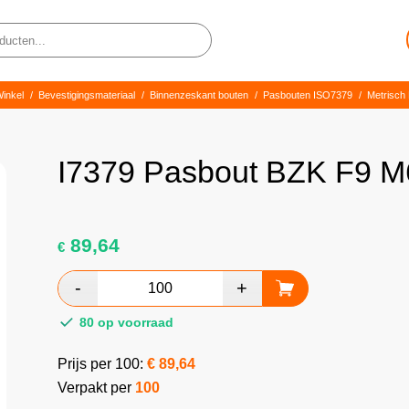
inkel
/
Bevestigingsmateriaal
/
Binnenzeskant bouten
/
Pasbouten ISO7379
/
Metrisch
I7379 Pasbout BZK F9 M
89,64
€
80 op voorraad
Prijs per 100:
€
89,64
Verpakt per
100