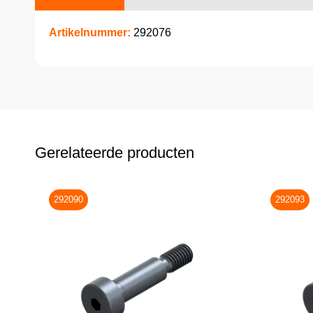
Artikelnummer:
292076
Gerelateerde producten
292090
292093