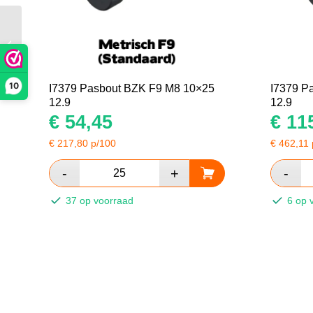
I14583 Bolkop Torx
RVS A4 M8x30
10
I7379 Pasbout BZK F9 M8 10×25
I7379 P
12.9
12.9
€
54,45
€
115
€
217,80
p/100
€
462,11
37 op voorraad
6 op 