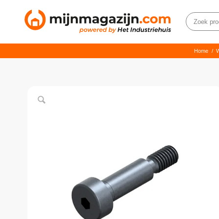
Home
/
W