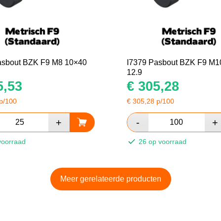
asbout BZK F9 M8 10×40
I7379 Pasbout BZK F9 M1
12.9
,53
€
305,28
p/100
€
305,28
p/100
voorraad
26 op voorraad
Meer gerelateerde producten