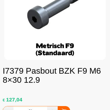
I7379 Pasbout BZK F9 M6
8×30 12.9
127,04
€