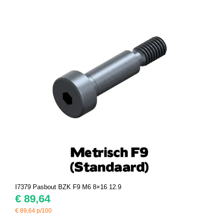
I7379 Pasbout BZK F9 M6 8×16 12.9
€
89,64
€
89,64
p/100