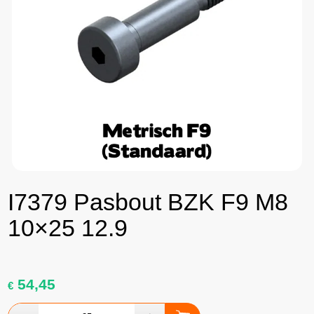
I7379 Pasbout BZK F9 M8
10×25 12.9
54,45
€