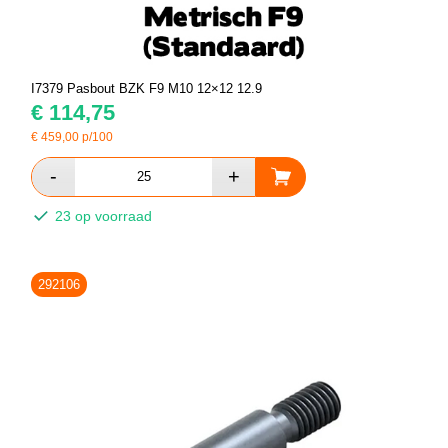
I7379 Pasbout BZK F9 M10 12×12 12.9
€
114,75
€
459,00
p/100
23 op voorraad
292106