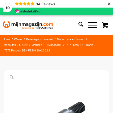
×
14
Reviews
10
Home
/
Winkel
/
Bevestigingsmateriaal
/
Binnenzeskant bouten
/
Pasbouten ISO7379
/
Metrisch F9 (Standaard)
/
I7379 Staal 12.9 Blank
/
I7379 Pasbout BZK F9 M8 10×25 12.9