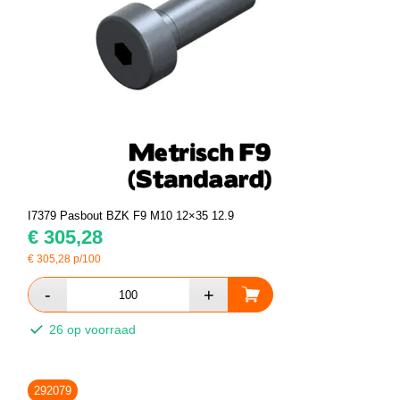
I7379 Pasbout BZK F9 M10 12×35 12.9
€
305,28
€
305,28
p/100
26 op voorraad
292079