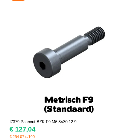
I7379 Pasbout BZK F9 M6 8×30 12.9
€
127,04
€
254,07
p/100