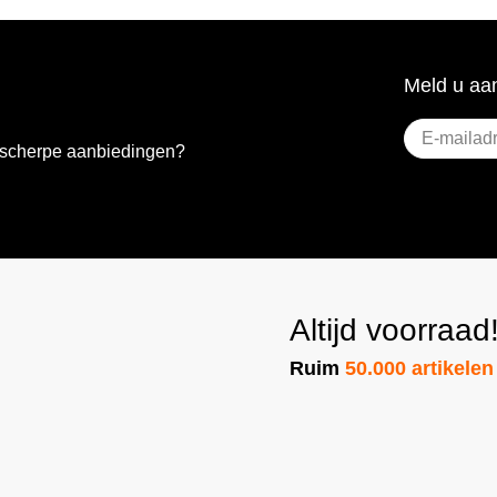
Meld u aan
E-
e scherpe aanbiedingen?
mailadres
(Vereist)
Altijd voorraad
Ruim
50.000 artikelen