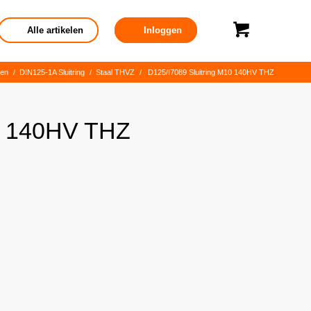
Alle artikelen
Inloggen
gen
/
DIN125-1A Sluitring
/
Staal THVZ
/
D125/I7089 Sluitring M10 140HV THZ
10 140HV THZ