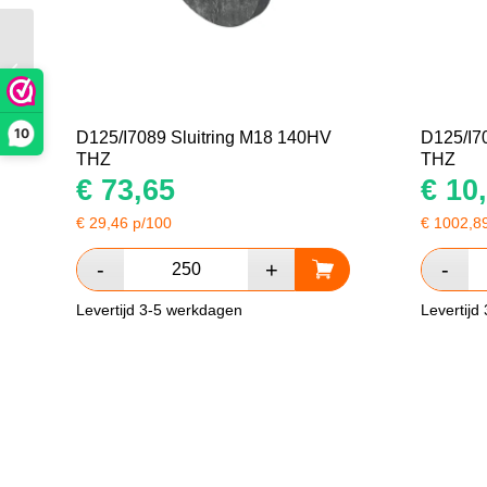
D125/I7089 Sluitring
M27 140HV THZ
10
D125/I7089 Sluitring M18 140HV
D125/I7
THZ
THZ
€
73,65
€
10,
€
29,46
p/100
€
1002,8
Levertijd 3-5 werkdagen
Levertijd