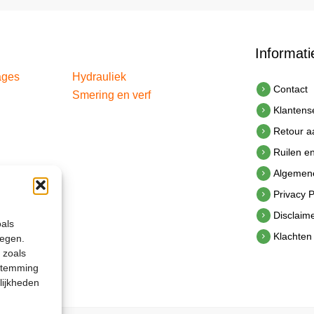
Informati
ages
Hydrauliek
Contact
Smering en verf
Klantens
Retour 
Ruilen e
Algemen
Privacy P
Disclaim
oals
Klachten
legen.
 zoals
estemming
lijkheden