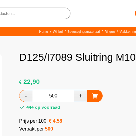
Home
/
Winkel
/
Bevestigingsmateriaal
/
Ringen
/
Vlakke rin
D125/I7089 Sluitring M
22,90
€
444 op voorraad
Prijs per 100:
€
4,58
Verpakt per
500