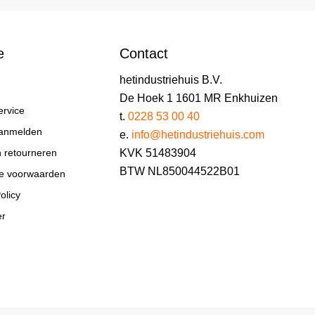
e
Contact
hetindustriehuis B.V.
De Hoek 1 1601 MR Enkhuizen
ervice
t.
0228 53 00 40
aanmelden
e.
info@hetindustriehuis.com
KVK 51483904
n retourneren
BTW NL850044522B01
e voorwaarden
olicy
er