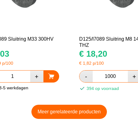
089 Sluitring M33 300HV
D125/I7089 Sluitring M8 
THZ
03
€
18,20
9
p/100
€
1,82
p/100
 3-5 werkdagen
394 op voorraad
Meer gerelateerde producten