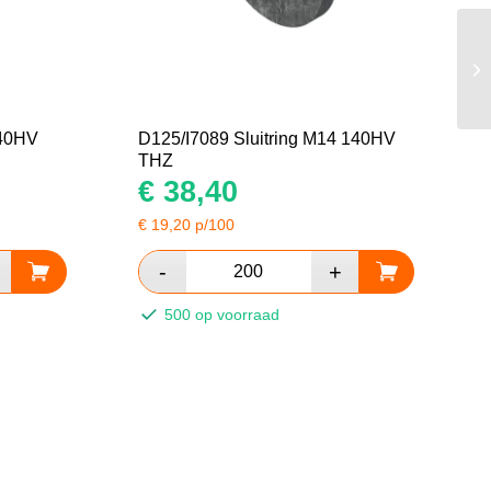
140HV
D125/I7089 Sluitring M14 140HV
THZ
€
38,40
€
19,20
p/100
500 op voorraad