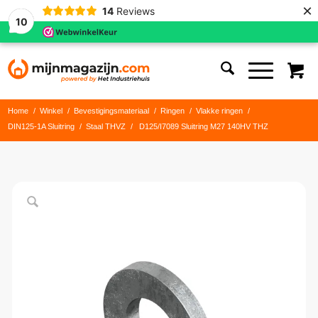
×
14
Reviews
10
Home
/
Winkel
/
Bevestigingsmateriaal
/
Ringen
/
Vlakke ringen
/
DIN125-1A Sluitring
/
Staal THVZ
/
D125/I7089 Sluitring M27 140HV THZ