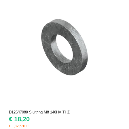
D125/I7089 Sluitring M8 140HV THZ
€
18,20
€
1,82
p/100