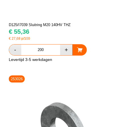
D125/I7039 Sluitring M20 140HV THZ
€
55,36
€
27,68
p/100
Levertijd 3-5 werkdagen
253026