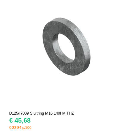
D125/I7039 Sluitring M16 140HV THZ
€
45,68
€
22,84
p/100