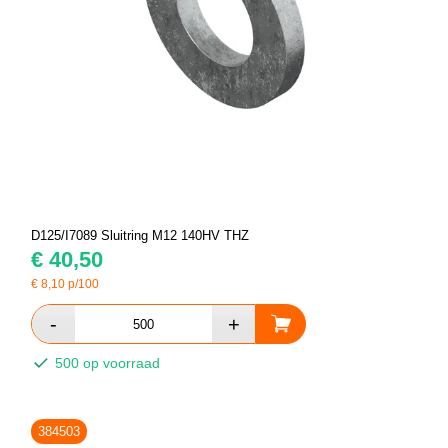
D125/I7089 Sluitring M12 140HV THZ
€
40,50
€
8,10
p/100
500 op voorraad
384503