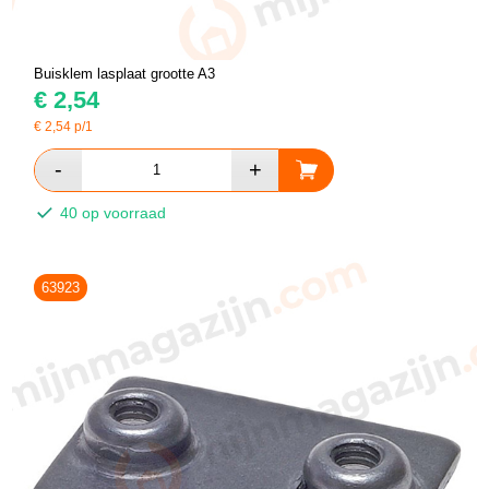
Buisklem lasplaat grootte A3
€
2,54
€
2,54
p/1
40 op voorraad
63923