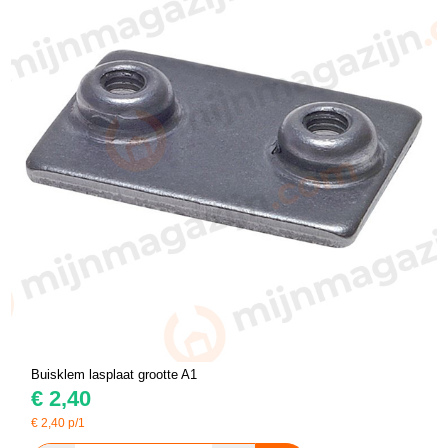
Buisklem lasplaat grootte A1
€
2,40
€
2,40
p/1