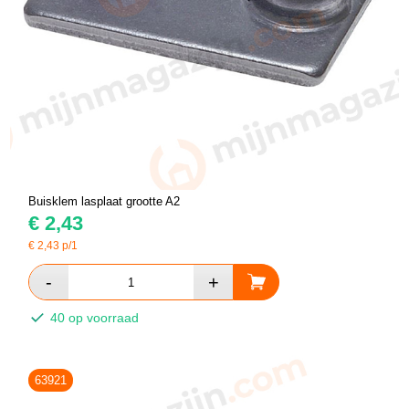
Buisklem lasplaat grootte A2
€
2,43
€
2,43
p/1
40 op voorraad
63921