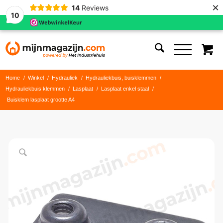
×
14
Reviews
10
Home
/
Winkel
/
Hydrauliek
/
Hydrauliekbuis, buisklemmen
/
Hydrauliekbuis klemmen
/
Lasplaat
/
Lasplaat enkel staal
/
Buisklem lasplaat grootte A4