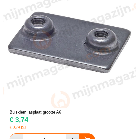
Buisklem lasplaat grootte A6
€
3,74
€
3,74
p/1