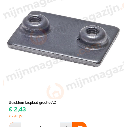
Buisklem lasplaat grootte A2
€
2,43
€
2,43
p/1