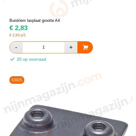
Buisklem lasplaat grootte A4
€
2,83
€
2,83
p/1
20 op voorraad
63925