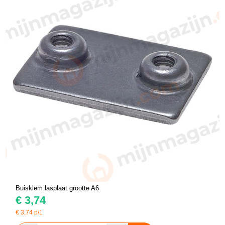
Buisklem lasplaat grootte A6
€
3,74
€
3,74
p/1