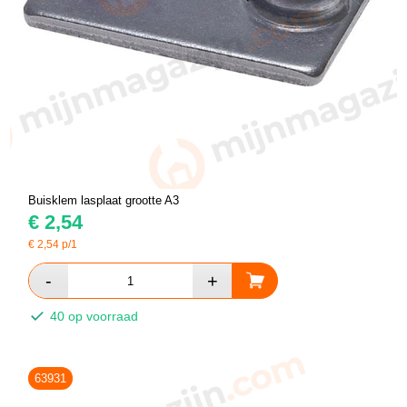
Buisklem lasplaat grootte A3
€
2,54
€
2,54
p/1
40 op voorraad
63931