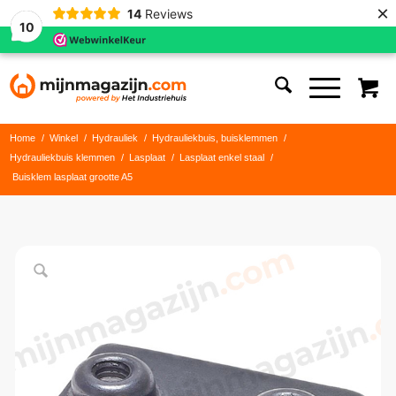
×
14
Reviews
10
Home
/
Winkel
/
Hydrauliek
/
Hydrauliekbuis, buisklemmen
/
Hydrauliekbuis klemmen
/
Lasplaat
/
Lasplaat enkel staal
/
Buisklem lasplaat grootte A5