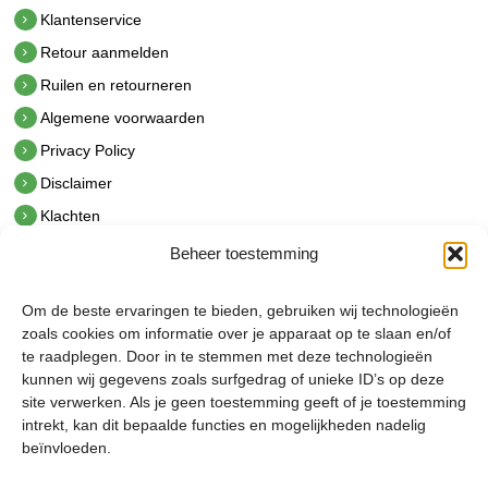
Klantenservice
Retour aanmelden
Ruilen en retourneren
Algemene voorwaarden
Privacy Policy
Disclaimer
Klachten
Beheer toestemming
Contact
hetindustriehuis B.V.
Om de beste ervaringen te bieden, gebruiken wij technologieën
De Hoek 1 1601 MR Enkhuizen
zoals cookies om informatie over je apparaat op te slaan en/of
t.
0228 53 00 40
te raadplegen. Door in te stemmen met deze technologieën
e.
info@hetindustriehuis.com
kunnen wij gegevens zoals surfgedrag of unieke ID’s op deze
KVK 51483904
site verwerken. Als je geen toestemming geeft of je toestemming
BTW NL850044522B01
intrekt, kan dit bepaalde functies en mogelijkheden nadelig
beïnvloeden.