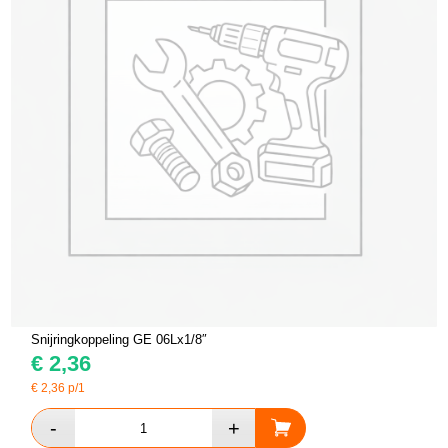
Snijringkoppeling GE 06Lx1/8″
€
2,36
€
2,36
p/1