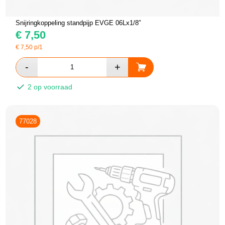
Snijringkoppeling standpijp EVGE 06Lx1/8″
€
7,50
€
7,50
p/1
2 op voorraad
77028