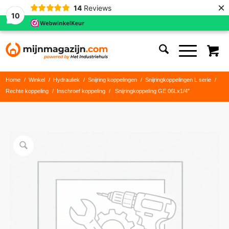
×
14
Reviews
10
Home
/
Winkel
/
Hydrauliek
/
Snijring koppelingen
/
Snijringkoppelingen L serie
/
Rechte koppeling
/
Inschroef koppeling
/
Snijringkoppeling GE 06Lx1/4″