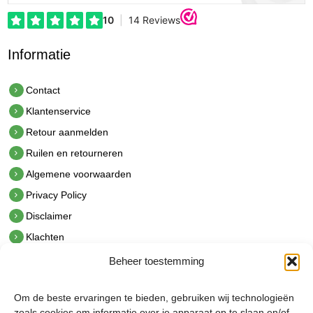
Informatie
Contact
Klantenservice
Retour aanmelden
Ruilen en retourneren
Algemene voorwaarden
Privacy Policy
Disclaimer
Klachten
Beheer toestemming
Contact
hetindustriehuis B.V.
Om de beste ervaringen te bieden, gebruiken wij technologieën
De Hoek 1 1601 MR Enkhuizen
zoals cookies om informatie over je apparaat op te slaan en/of