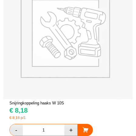
Snijringkoppeling haaks W 10S
€
8,18
€
8,18
p/1