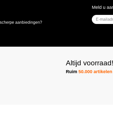
Meld u aan
E-
e scherpe aanbiedingen?
mailadres
(Vere
Altijd voorraad
Ruim
50.000 artikelen