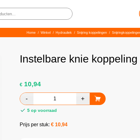
Home
/
Winkel
/
Hydrauliek
/
Snijring koppelingen
/
Snijringkoppelinge
Instelbare knie koppeli
10,94
€
5 op voorraad
Prijs per stuk:
€
10,94