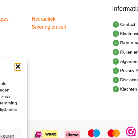
Informati
ages
Hydrauliek
Contact
Smering en verf
Klantens
Retour 
Ruilen e
Algemen
Privacy P
Disclaim
oals
Klachten
legen.
 zoals
estemming
lijkheden
rkeuren