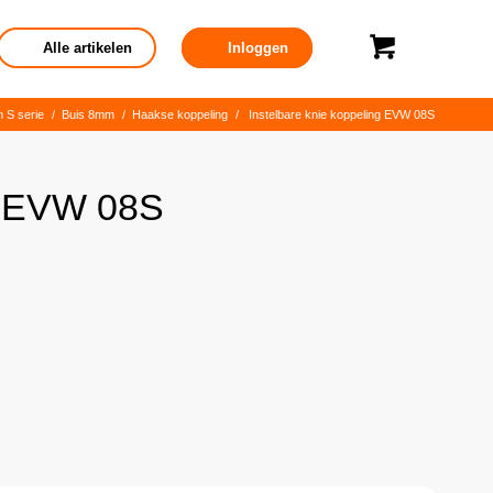
Alle artikelen
Inloggen
n S serie
/
Buis 8mm
/
Haakse koppeling
/
Instelbare knie koppeling EVW 08S
ng EVW 08S