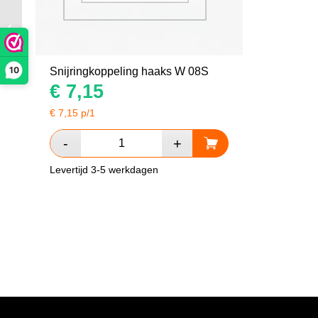
Instelbare knie koppeling EVW 06S
10
Snijringkoppeling haaks W 08S
€
7,15
€
7,15
p/1
Levertijd 3-5 werkdagen