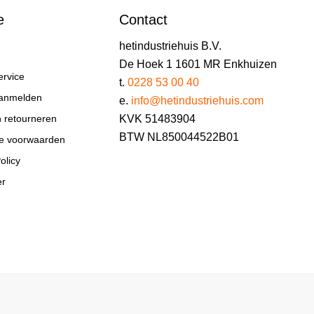
e
Contact
hetindustriehuis B.V.
De Hoek 1 1601 MR Enkhuizen
ervice
t.
0228 53 00 40
aanmelden
e.
info@hetindustriehuis.com
KVK 51483904
n retourneren
BTW NL850044522B01
e voorwaarden
olicy
er