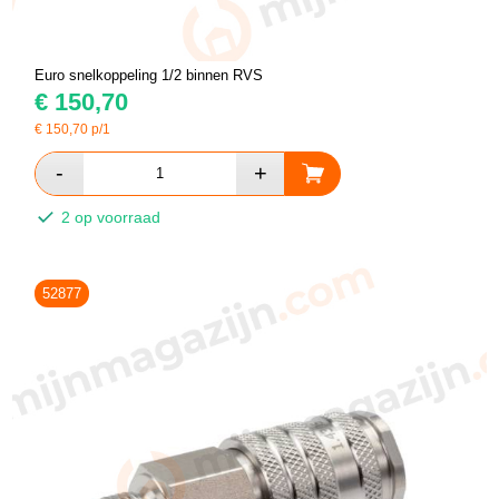
Euro snelkoppeling 1/2 binnen RVS
€
150,70
€
150,70
p/1
2 op voorraad
52877