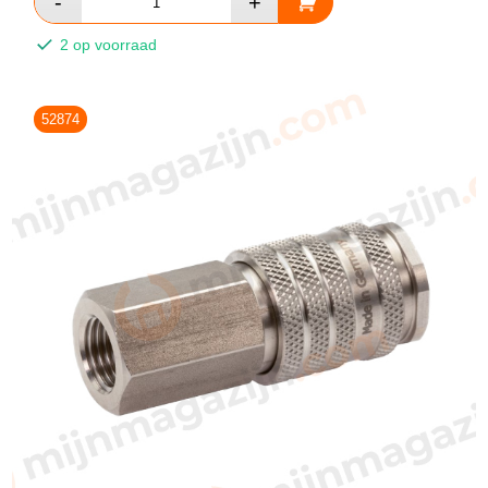
2 op voorraad
52874