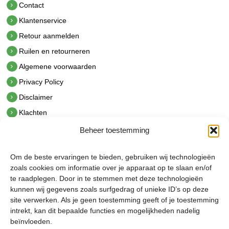
Contact
Klantenservice
Retour aanmelden
Ruilen en retourneren
Algemene voorwaarden
Privacy Policy
Disclaimer
Klachten
Beheer toestemming
Contact
hetindustriehuis B.V.
Om de beste ervaringen te bieden, gebruiken wij technologieën
De Hoek 1 1601 MR Enkhuizen
zoals cookies om informatie over je apparaat op te slaan en/of
t.
0228 53 00 40
te raadplegen. Door in te stemmen met deze technologieën
e.
info@hetindustriehuis.com
kunnen wij gegevens zoals surfgedrag of unieke ID’s op deze
KVK 51483904
site verwerken. Als je geen toestemming geeft of je toestemming
BTW NL850044522B01
intrekt, kan dit bepaalde functies en mogelijkheden nadelig
beïnvloeden.