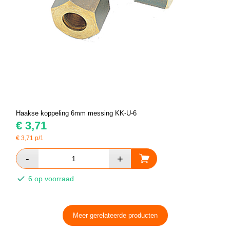
Haakse koppeling 6mm messing KK-U-6
€
3,71
€
3,71
p/1
6 op voorraad
Meer gerelateerde producten