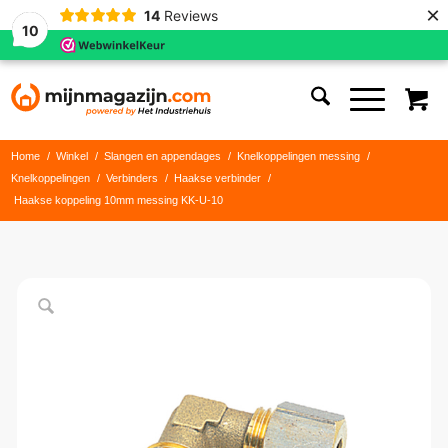
×
14
Reviews
10
Home
/
Winkel
/
Slangen en appendages
/
Knelkoppelingen messing
/
Knelkoppelingen
/
Verbinders
/
Haakse verbinder
/
Haakse koppeling 10mm messing KK-U-10