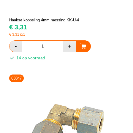
Haakse koppeling 4mm messing KK-U-4
€
3,31
€
3,31
p/1
14 op voorraad
63047