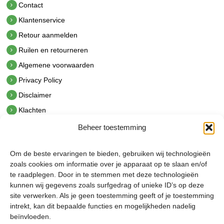
Contact
Klantenservice
Retour aanmelden
Ruilen en retourneren
Algemene voorwaarden
Privacy Policy
Disclaimer
Klachten
Beheer toestemming
Contact
hetindustriehuis B.V.
Om de beste ervaringen te bieden, gebruiken wij technologieën
De Hoek 1 1601 MR Enkhuizen
zoals cookies om informatie over je apparaat op te slaan en/of
t.
0228 53 00 40
te raadplegen. Door in te stemmen met deze technologieën
e.
info@hetindustriehuis.com
kunnen wij gegevens zoals surfgedrag of unieke ID’s op deze
KVK 51483904
site verwerken. Als je geen toestemming geeft of je toestemming
BTW NL850044522B01
intrekt, kan dit bepaalde functies en mogelijkheden nadelig
beïnvloeden.