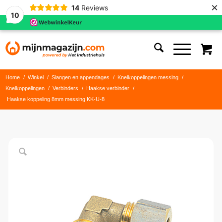
×
14
Reviews
10
Home
/
Winkel
/
Slangen en appendages
/
Knelkoppelingen messing
/
Knelkoppelingen
/
Verbinders
/
Haakse verbinder
/
Haakse koppeling 8mm messing KK-U-8