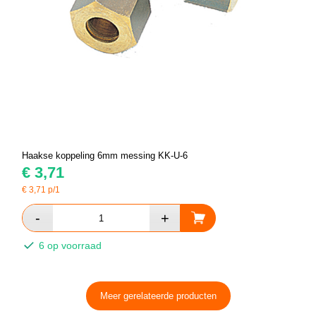
Haakse koppeling 6mm messing KK-U-6
€
3,71
€
3,71
p/1
6 op voorraad
Meer gerelateerde producten