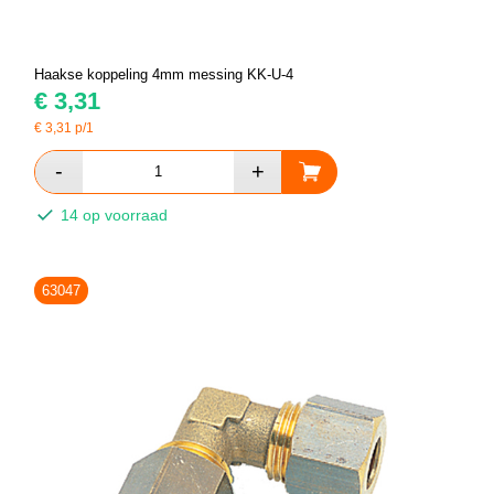
Haakse koppeling 4mm messing KK-U-4
€
3,31
€
3,31
p/1
14 op voorraad
63047