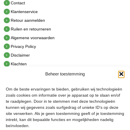
Contact
Klantenservice
Retour aanmelden
Ruilen en retourneren
Algemene voorwaarden
Privacy Policy
Disclaimer
Klachten
Beheer toestemming
Contact
hetindustriehuis B.V.
Om de beste ervaringen te bieden, gebruiken wij technologieën
De Hoek 1 1601 MR Enkhuizen
zoals cookies om informatie over je apparaat op te slaan en/of
t.
0228 53 00 40
te raadplegen. Door in te stemmen met deze technologieën
e.
info@hetindustriehuis.com
kunnen wij gegevens zoals surfgedrag of unieke ID’s op deze
KVK 51483904
site verwerken. Als je geen toestemming geeft of je toestemming
BTW NL850044522B01
intrekt, kan dit bepaalde functies en mogelijkheden nadelig
beïnvloeden.