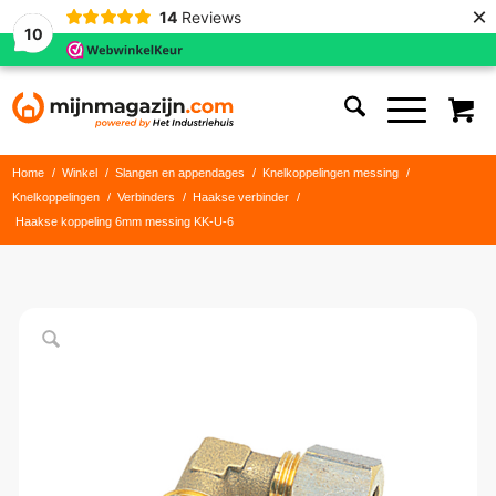
×
14
Reviews
10
Home
/
Winkel
/
Slangen en appendages
/
Knelkoppelingen messing
/
Knelkoppelingen
/
Verbinders
/
Haakse verbinder
/
Haakse koppeling 6mm messing KK-U-6