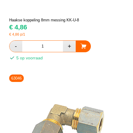
Haakse koppeling 8mm messing KK-U-8
€
4,86
€
4,86
p/1
5 op voorraad
63046