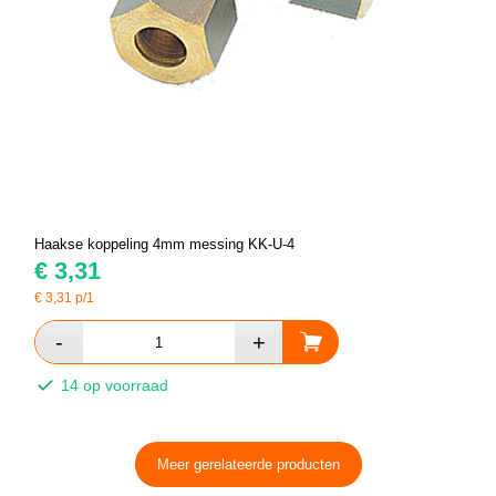
Haakse koppeling 4mm messing KK-U-4
€
3,31
€
3,31
p/1
14 op voorraad
Meer gerelateerde producten