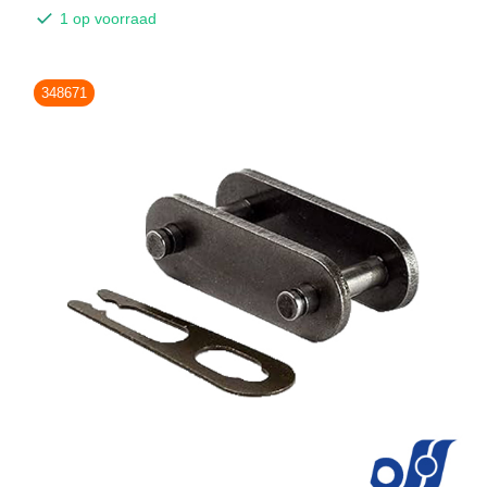
1 op voorraad
348671