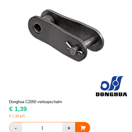
Donghua C2050 verloopschalm
€
1,39
€
1,39
p/1