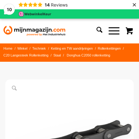
×
14
Reviews
10
Home
/
Winkel
/
Techniek
/
Ketting en TW aandrijvingen
/
Rollenkettingen
/
C20 Langesteek Rollenketting
/
Staal
/
Donghua C2050 rollenketting