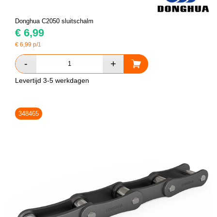
Donghua C2050 sluitschalm
€
6,99
€
6,99
p/1
Levertijd 3-5 werkdagen
348465