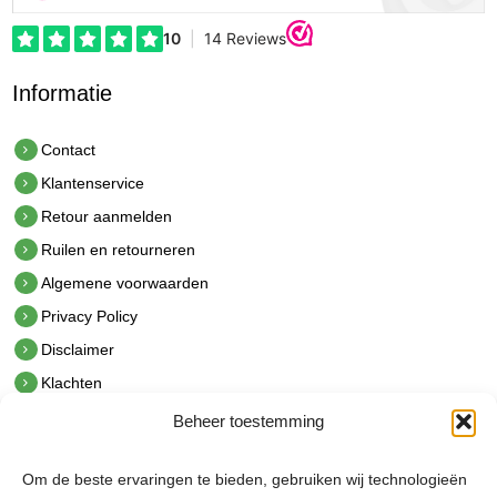
Informatie
Contact
Klantenservice
Retour aanmelden
Ruilen en retourneren
Algemene voorwaarden
Privacy Policy
Disclaimer
Klachten
Beheer toestemming
Contact
hetindustriehuis B.V.
Om de beste ervaringen te bieden, gebruiken wij technologieën