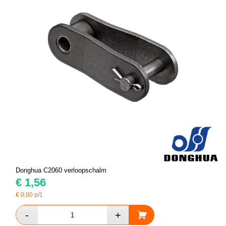
Donghua C2060 verloopschalm
€
1,56
€
0,00
p/1