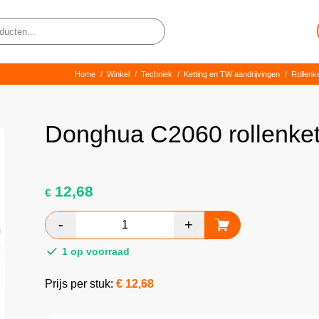
Home
/
Winkel
/
Techniek
/
Ketting en TW aandrijvingen
/
Rollenk
Donghua C2060 rollenket
12,68
€
1 op voorraad
Prijs per stuk:
€
12,68