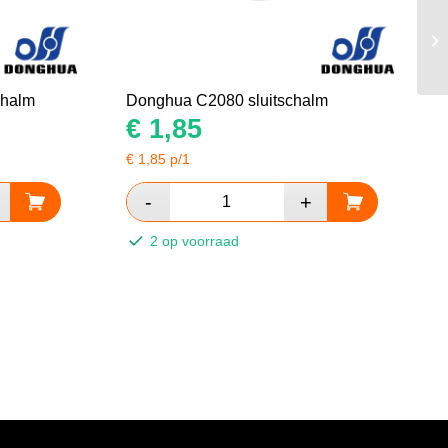
chalm
Donghua C2080 sluitschalm
€
1,85
€
1,85
p/1
2 op voorraad