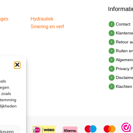
Informati
ages
Hydrauliek
Contact
Smering en verf
Klantens
Retour 
Ruilen e
Algemen
Privacy P
Disclaim
oals
Klachten
legen.
 zoals
estemming
lijkheden
rkeuren