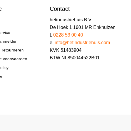
e
Contact
hetindustriehuis B.V.
De Hoek 1 1601 MR Enkhuizen
ervice
t.
0228 53 00 40
aanmelden
e.
info@hetindustriehuis.com
KVK 51483904
n retourneren
BTW NL850044522B01
e voorwaarden
olicy
er