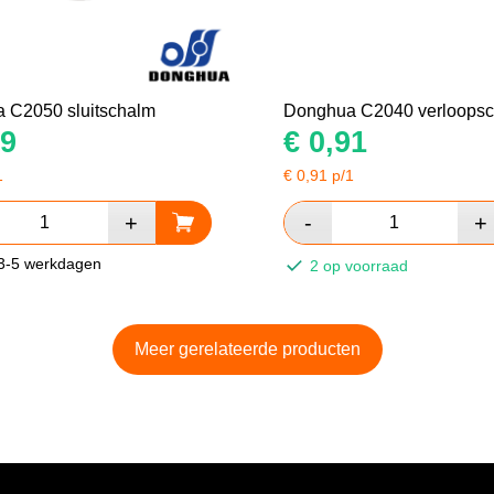
 C2050 sluitschalm
Donghua C2040 verloops
9
€
0,91
1
€
0,91
p/1
 3-5 werkdagen
2 op voorraad
Meer gerelateerde producten