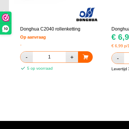
Donghua C2050
rollenketting
10
Donghua C2040 rollenketting
Donghua
€
6,9
Op aanvraag
-
€
6,99
p/
5 op voorraad
Levertijd