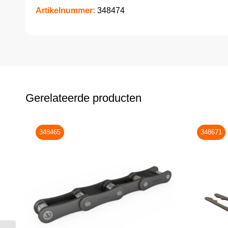
Artikelnummer:
348474
Gerelateerde producten
348465
348671