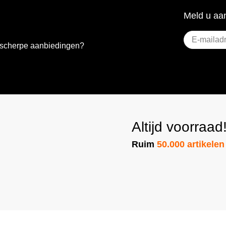
Meld u aan
E-
e scherpe aanbiedingen?
mailadres
(Vere
Altijd voorraad
Ruim
50.000 artikelen