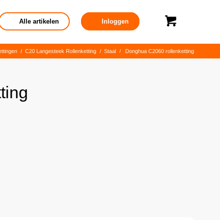
Alle artikelen
Inloggen
ettingen
/
C20 Langesteek Rollenketting
/
Staal
/
Donghua C2060 rollenketting
ting