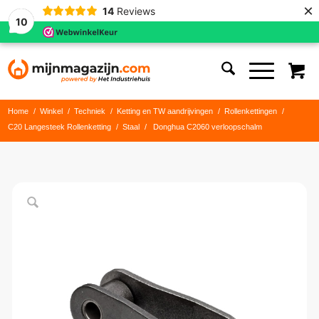
×
14
Reviews
10
Home
/
Winkel
/
Techniek
/
Ketting en TW aandrijvingen
/
Rollenkettingen
/
C20 Langesteek Rollenketting
/
Staal
/
Donghua C2060 verloopschalm