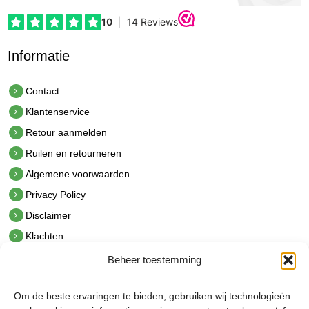
Informatie
Contact
Klantenservice
Retour aanmelden
Ruilen en retourneren
Algemene voorwaarden
Privacy Policy
Disclaimer
Klachten
Beheer toestemming
Contact
hetindustriehuis B.V.
Om de beste ervaringen te bieden, gebruiken wij technologieën
De Hoek 1 1601 MR Enkhuizen