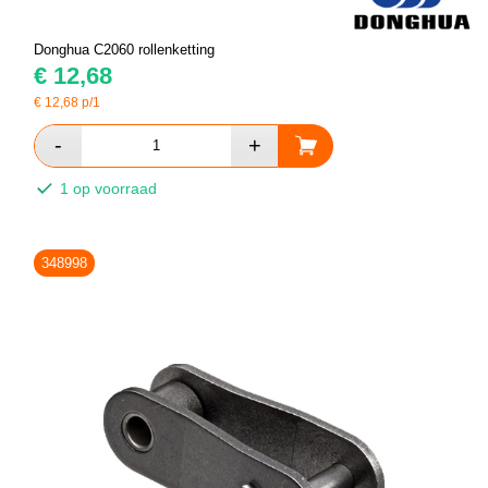
Donghua C2060 rollenketting
€
12,68
€
12,68
p/1
1 op voorraad
348998