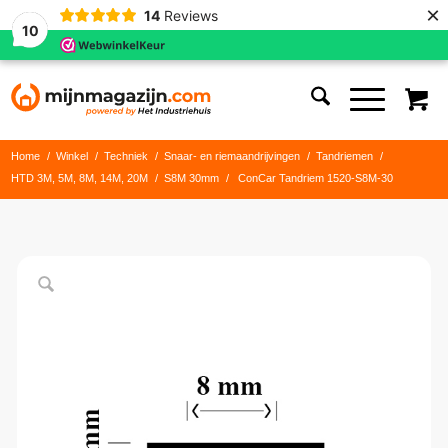
×
14
Reviews
10
Home
/
Winkel
/
Techniek
/
Snaar- en riemaandrijvingen
/
Tandriemen
/
HTD 3M, 5M, 8M, 14M, 20M
/
S8M 30mm
/
ConCar Tandriem 1520-S8M-30