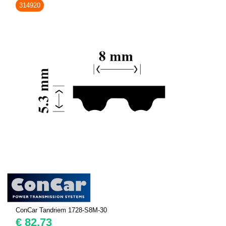
314920
ConCar Tandriem 1728-S8M-30
€
82,73