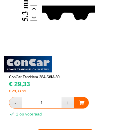
ConCar Tandriem 384-S8M-30
€
29,33
€
29,33
p/1
1 op voorraad