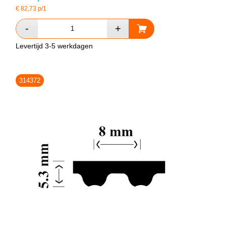
€
82,73
p/1
Levertijd 3-5 werkdagen
314372