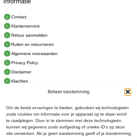
Informatie
Contact
Klantenservice
Retour aanmelden
Ruilen en retourneren
Algemene voorwaarden
Privacy Policy
Disclaimer
Klachten
Beheer toestemming
Contact
hetindustriehuis B.V.
Om de beste ervaringen te bieden, gebruiken wij technologieën
De Hoek 1 1601 MR Enkhuizen
zoals cookies om informatie over je apparaat op te slaan en/of
t.
0228 53 00 40
te raadplegen. Door in te stemmen met deze technologieën
e.
info@hetindustriehuis.com
kunnen wij gegevens zoals surfgedrag of unieke ID’s op deze
KVK 51483904
site verwerken. Als je geen toestemming geeft of je toestemming