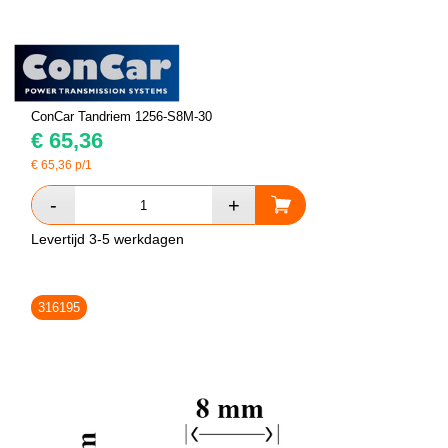
ConCar Tandriem 1256-S8M-30
€
65,36
€
65,36
p/1
Levertijd 3-5 werkdagen
316195