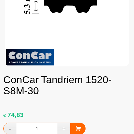
ConCar Tandriem 1520-
S8M-30
74,83
€