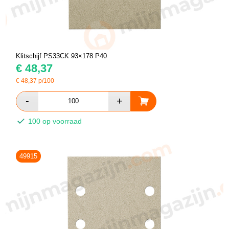
Klitschijf PS33CK 93×178 P40
€
48,37
€
48,37
p/100
100 op voorraad
49915