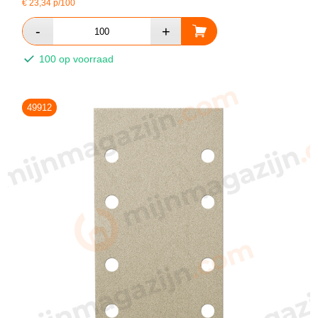
€
23,34
p/100
100 op voorraad
49912