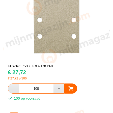
Klitschijf PS33CK 93×178 P60
€
27,72
€
27,72
p/100
100 op voorraad