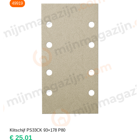
49919
Klitschijf PS33CK 93×178 P80
€
25,01