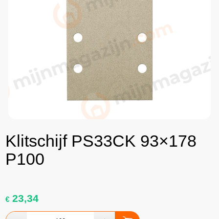
Klitschijf PS33CK 93×178
P100
23,34
€