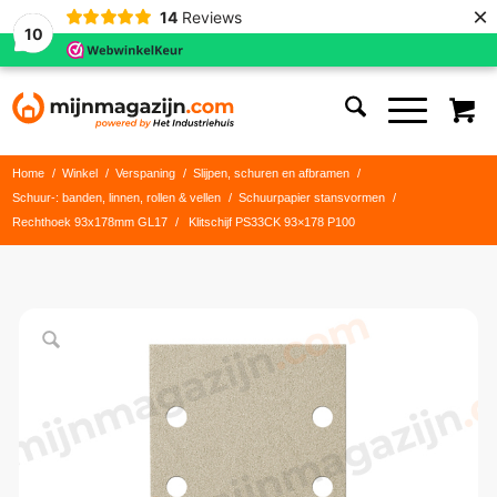
×
14
Reviews
10
Home
/
Winkel
/
Verspaning
/
Slijpen, schuren en afbramen
/
Schuur-: banden, linnen, rollen & vellen
/
Schuurpapier stansvormen
/
Rechthoek 93x178mm GL17
/
Klitschijf PS33CK 93×178 P100