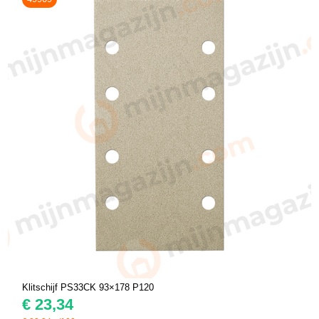
Klitschijf PS33CK 93×178 P120
€
23,34