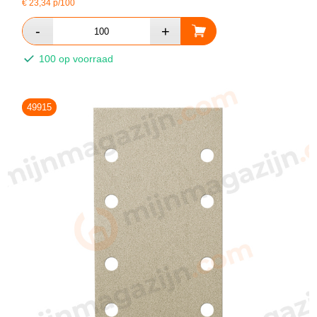
€
23,34
p/100
100 op voorraad
49915