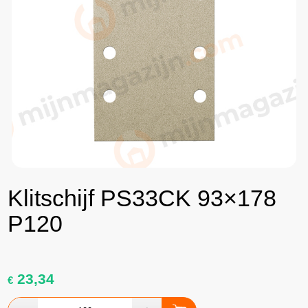
Klitschijf PS33CK 93×178
P120
23,34
€