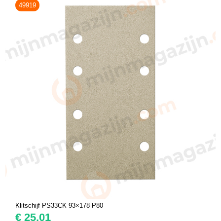
49919
Klitschijf PS33CK 93×178 P80
€
25,01