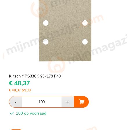
Klitschijf PS33CK 93×178 P40
€
48,37
€
48,37
p/100
100 op voorraad