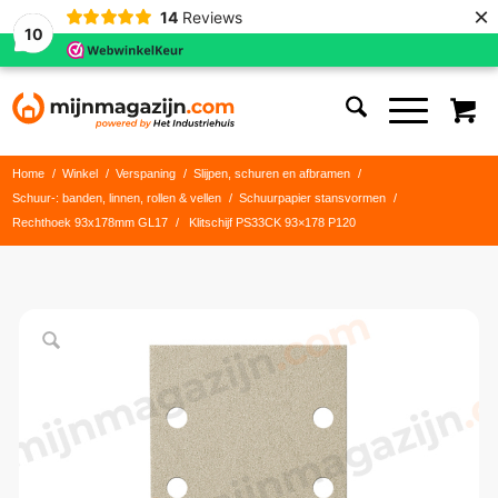
×
14
Reviews
10
Home
/
Winkel
/
Verspaning
/
Slijpen, schuren en afbramen
/
Schuur-: banden, linnen, rollen & vellen
/
Schuurpapier stansvormen
/
Rechthoek 93x178mm GL17
/
Klitschijf PS33CK 93×178 P120