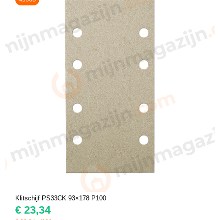
Klitschijf PS33CK 93×178 P100
€
23,34