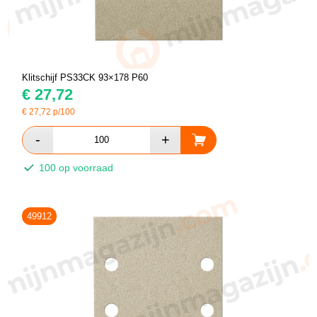
Klitschijf PS33CK 93×178 P60
€
27,72
€
27,72
p/100
100 op voorraad
49912