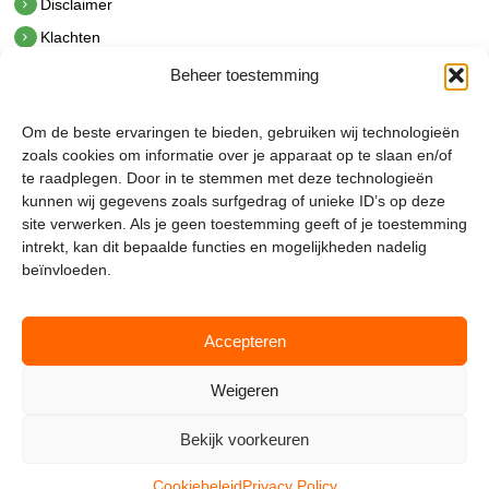
Disclaimer
Klachten
Beheer toestemming
Contact
hetindustriehuis B.V.
Om de beste ervaringen te bieden, gebruiken wij technologieën
De Hoek 1 1601 MR Enkhuizen
zoals cookies om informatie over je apparaat op te slaan en/of
t.
0228 53 00 40
te raadplegen. Door in te stemmen met deze technologieën
e.
info@hetindustriehuis.com
kunnen wij gegevens zoals surfgedrag of unieke ID’s op deze
KVK 51483904
site verwerken. Als je geen toestemming geeft of je toestemming
BTW NL850044522B01
intrekt, kan dit bepaalde functies en mogelijkheden nadelig
beïnvloeden.
Accepteren
Weigeren
Bekijk voorkeuren
Mijnmagazijn.com © 2026 |
Cookie Policy
|
Admin
Cookiebeleid
Privacy Policy