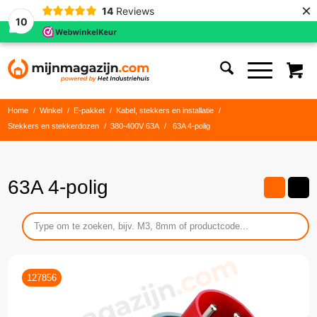
×
14
Reviews
10
Home
/
Winkel
/
E-pakket
/
Kabel, stekkers en installatie
/
Stekkers en stekkerdozen
/
380-400V 63A
/
63A 4-polig
63A 4-polig
127856