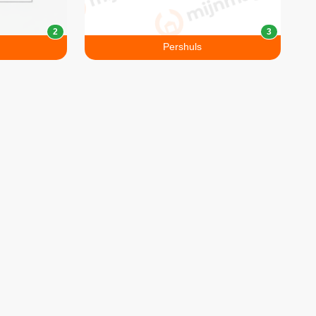
2
3
Pershuls