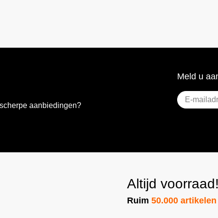
Meld u aan
E-
e scherpe aanbiedingen?
mailadres
(Vere
Altijd voorraad
Ruim
50.000 artikelen