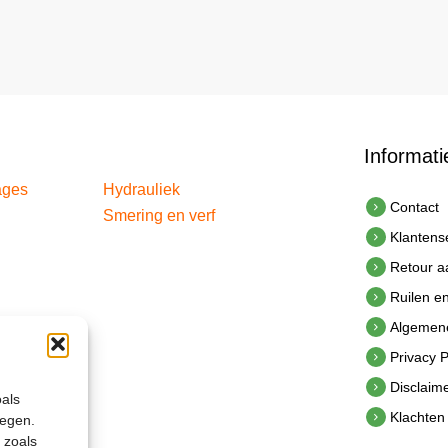
Informati
ages
Hydrauliek
Contact
Smering en verf
Klantens
Retour 
Ruilen e
Algemen
Privacy P
Disclaim
oals
Klachten
legen.
 zoals