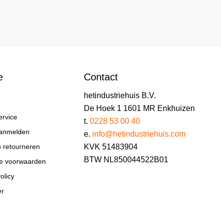
e
Contact
hetindustriehuis B.V.
De Hoek 1 1601 MR Enkhuizen
ervice
t.
0228 53 00 40
aanmelden
e.
info@hetindustriehuis.com
KVK 51483904
n retourneren
BTW NL850044522B01
e voorwaarden
olicy
er