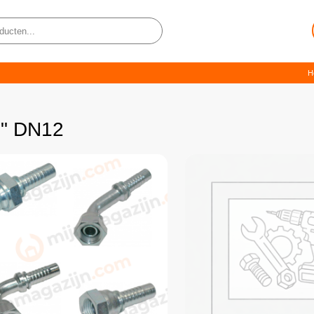
H
2" DN12