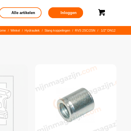
Alle artikelen
Inloggen
ome
/
Winkel
/
Hydrauliek
/
Slang koppelingen
/
RVS 2SC/2SN
/
1/2" DN12