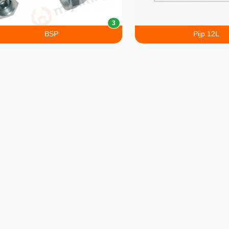
3
BSP
Pijp 12L