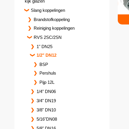
kijk glazen
Slang koppelingen
Brandstofkoppeling
Reiniging koppelingen
RVS 2SC/2SN
1" DN25
1/2" DN12
BSP
Pershuls
Pijp 12L
1/4" DN06
3/4" DN19
3/8" DN10
5/16"DN08
5/8" DN16