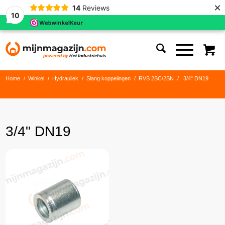
×
14
Reviews
10
Home
/
Winkel
/
Hydrauliek
/
Slang koppelingen
/
RVS 2SC/2SN
/
3/4" DN19
3/4" DN19