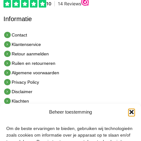
Informatie
Contact
Klantenservice
Retour aanmelden
Ruilen en retourneren
Algemene voorwaarden
Privacy Policy
Disclaimer
Klachten
Beheer toestemming
Contact
hetindustriehuis B.V.
Om de beste ervaringen te bieden, gebruiken wij technologieën
De Hoek 1 1601 MR Enkhuizen
zoals cookies om informatie over je apparaat op te slaan en/of
t.
0228 53 00 40