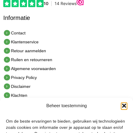
Informatie
Contact
Klantenservice
Retour aanmelden
Ruilen en retourneren
Algemene voorwaarden
Privacy Policy
Disclaimer
Klachten
Beheer toestemming
Contact
hetindustriehuis B.V.
Om de beste ervaringen te bieden, gebruiken wij technologieën
De Hoek 1 1601 MR Enkhuizen
zoals cookies om informatie over je apparaat op te slaan en/of
t.
0228 53 00 40