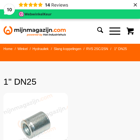
×
14
Reviews
10
Home
/
Winkel
/
Hydrauliek
/
Slang koppelingen
/
RVS 2SC/2SN
/
1" DN25
1" DN25