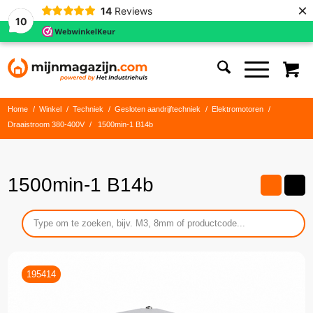
×
14
Reviews
10
Home
/
Winkel
/
Techniek
/
Gesloten aandrijftechniek
/
Elektromotoren
/
Draaistroom 380-400V
/
1500min-1 B14b
1500min-1 B14b
195414