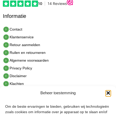
Informatie
Contact
Klantenservice
Retour aanmelden
Ruilen en retourneren
Algemene voorwaarden
Privacy Policy
Disclaimer
Klachten
Beheer toestemming
Contact
hetindustriehuis B.V.
Om de beste ervaringen te bieden, gebruiken wij technologieën
De Hoek 1 1601 MR Enkhuizen
zoals cookies om informatie over je apparaat op te slaan en/of