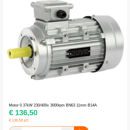
Motor 0.37kW 230/400v 3000rpm BN63 11mm B14A
€
136,50
€
136,50
p/1