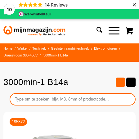
×
14
Reviews
10
Home
/
Winkel
/
Techniek
/
Gesloten aandrijftechniek
/
Elektromotoren
/
Draaistroom 380-400V
/
3000min-1 B14a
3000min-1 B14a
195372