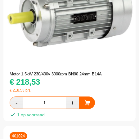
Motor 1.5kW 230/400v 3000rpm BN90 24mm B14A
€
218,53
€
218,53
p/1
1 op voorraad
461024