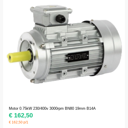
Motor 0.75kW 230/400v 3000rpm BN80 19mm B14A
€
162,50
€
162,50
p/1