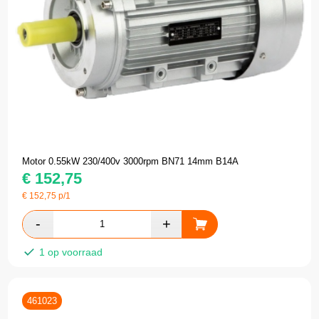
Motor 0.55kW 230/400v 3000rpm BN71 14mm B14A
€
152,75
€
152,75
p/1
1 op voorraad
461023