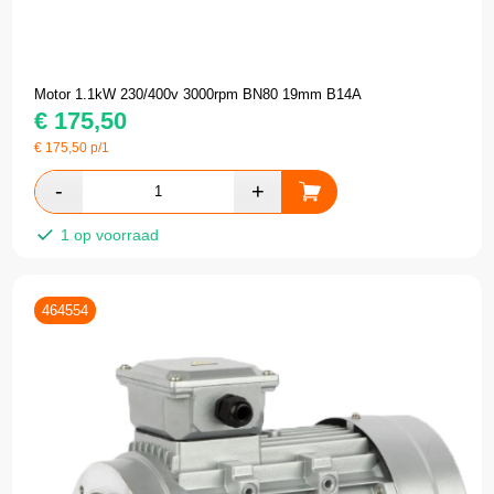
Motor 1.1kW 230/400v 3000rpm BN80 19mm B14A
€
175,50
€
175,50
p/1
1 op voorraad
464554