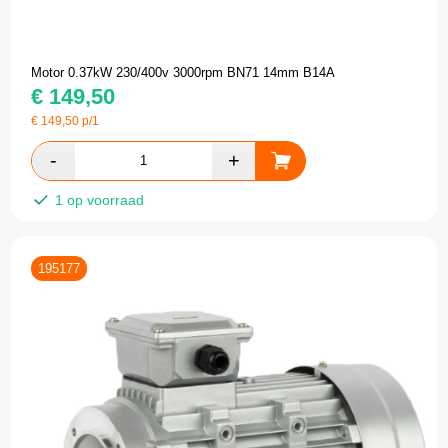
Motor 0.37kW 230/400v 3000rpm BN71 14mm B14A
€
149,50
€
149,50
p/1
1 op voorraad
195177