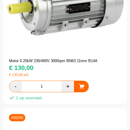
Motor 0.25kW 230/400V 3000rpm BN63 11mm B14A
€
130,00
€
130,00
p/1
1 op voorraad
456595