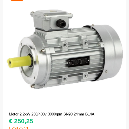
Motor 2.2kW 230/400v 3000rpm BN90 24mm B14A
€
250,25
€
250,25
p/1