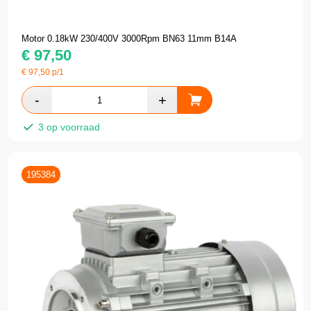
Motor 0.18kW 230/400V 3000Rpm BN63 11mm B14A
€
97,50
€
97,50
p/1
3 op voorraad
195384