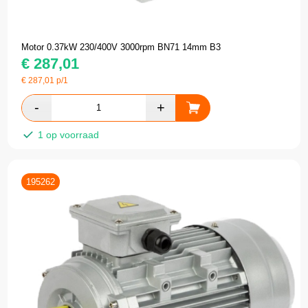
Motor 0.37kW 230/400V 3000rpm BN71 14mm B3
€
287,01
€
287,01
p/1
1 op voorraad
195262