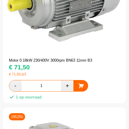
Motor 0.18kW 230/400V 3000rpm BN63 11mm B3
€
71,50
€
71,50
p/1
1 op voorraad
195255