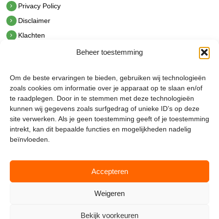
Privacy Policy
Disclaimer
Klachten
Beheer toestemming
Contact
hetindustriehuis B.V.
Om de beste ervaringen te bieden, gebruiken wij technologieën
De Hoek 1 1601 MR Enkhuizen
zoals cookies om informatie over je apparaat op te slaan en/of
t.
0228 53 00 40
te raadplegen. Door in te stemmen met deze technologieën
e.
info@hetindustriehuis.com
kunnen wij gegevens zoals surfgedrag of unieke ID’s op deze
KVK 51483904
site verwerken. Als je geen toestemming geeft of je toestemming
BTW NL850044522B01
intrekt, kan dit bepaalde functies en mogelijkheden nadelig
beïnvloeden.
Accepteren
Weigeren
Bekijk voorkeuren