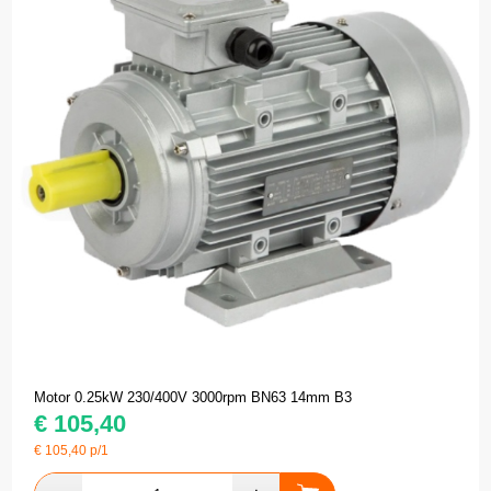
Motor 0.25kW 230/400V 3000rpm BN63 14mm B3
€
105,40
€
105,40
p/1