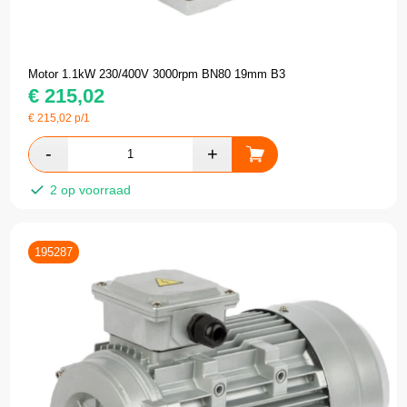
Motor 1.1kW 230/400V 3000rpm BN80 19mm B3
€
215,02
€
215,02
p/1
2 op voorraad
195287