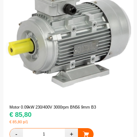
Motor 0.09kW 230/400V 3000rpm BN56 9mm B3
€
85,80
€
85,80
p/1