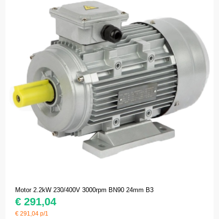
Motor 2.2kW 230/400V 3000rpm BN90 24mm B3
€
291,04
€
291,04
p/1