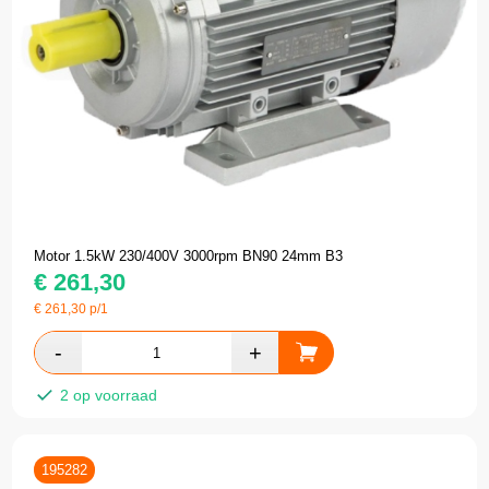
Motor 1.5kW 230/400V 3000rpm BN90 24mm B3
€
261,30
€
261,30
p/1
2 op voorraad
195282