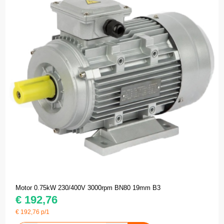
Motor 0.75kW 230/400V 3000rpm BN80 19mm B3
€
192,76
€
192,76
p/1