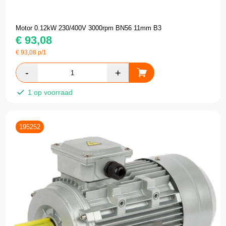
Motor 0.12kW 230/400V 3000rpm BN56 11mm B3
€
93,08
€
93,08
p/1
1 op voorraad
195252