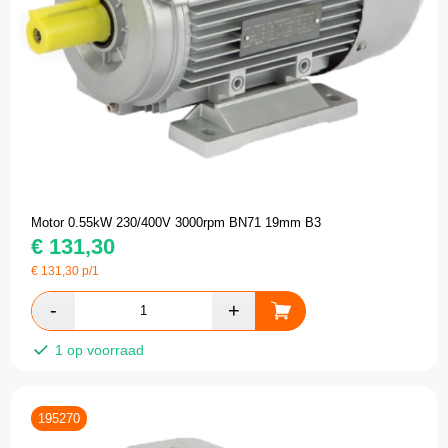
Motor 0.55kW 230/400V 3000rpm BN71 19mm B3
€
131,30
€
131,30
p/1
1 op voorraad
195270