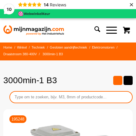
×
14
Reviews
10
Home
/
Winkel
/
Techniek
/
Gesloten aandrijftechniek
/
Elektromotoren
/
Draaistroom 380-400V
/
3000min-1 B3
3000min-1 B3
195248